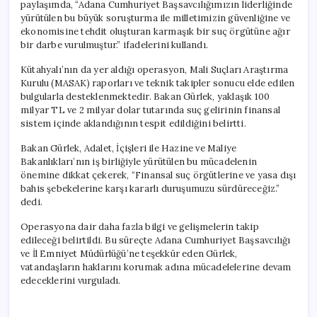
paylaşımda, “Adana Cumhuriyet Başsavcılığımızın liderliğinde
yürütülen bu büyük soruşturma ile milletimizin güvenliğine ve
ekonomisine tehdit oluşturan karmaşık bir suç örgütüne ağır
bir darbe vurulmuştur.” ifadelerini kullandı.
Kütahyalı’nın da yer aldığı operasyon, Mali Suçları Araştırma
Kurulu (MASAK) raporları ve teknik takipler sonucu elde edilen
bulgularla desteklenmektedir. Bakan Gürlek, yaklaşık 100
milyar TL ve 2 milyar dolar tutarında suç gelirinin finansal
sistem içinde aklandığının tespit edildiğini belirtti.
Bakan Gürlek, Adalet, İçişleri ile Hazine ve Maliye
Bakanlıkları’nın iş birliğiyle yürütülen bu mücadelenin
önemine dikkat çekerek, “Finansal suç örgütlerine ve yasa dışı
bahis şebekelerine karşı kararlı duruşumuzu sürdüreceğiz.”
dedi.
Operasyona dair daha fazla bilgi ve gelişmelerin takip
edileceği belirtildi. Bu süreçte Adana Cumhuriyet Başsavcılığı
ve İl Emniyet Müdürlüğü’ne teşekkür eden Gürlek,
vatandaşların haklarını korumak adına mücadelelerine devam
edeceklerini vurguladı.