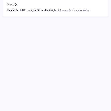
Next
Pekin’de ABD ve Çin Güvenlik Güçleri Arasında Gergin Anlar
SON YAZILAR
Bugün Genel Kurul’a gelecek: MHP’li Yıldız’dan
‘çerçeve yasa’ açıklaması
Pireler sokağı istila etti: Lavanta yağıyla korunmaya
çalışıyorlar
Türk Demokrasi Tarihinde Dönüm Noktası: 10
Ağustos 2014