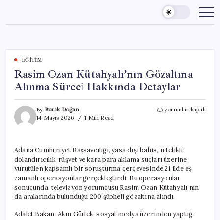
Skip
to
content
EĞITIM
Rasim Ozan Kütahyalı’nın Gözaltına
Alınma Süreci Hakkında Detaylar
Rasim
By
Burak Doğan
yorumlar kapalı
Ozan
14 Mayıs 2026
1 Min Read
Kütahyalı’nın
Gözaltına
Alınma
Adana Cumhuriyet Başsavcılığı, yasa dışı bahis, nitelikli
Süreci
dolandırıcılık, rüşvet ve kara para aklama suçları üzerine
Hakkında
Detaylar
yürütülen kapsamlı bir soruşturma çerçevesinde 21 ilde eş
için
zamanlı operasyonlar gerçekleştirdi. Bu operasyonlar
sonucunda, televizyon yorumcusu Rasim Ozan Kütahyalı’nın
da aralarında bulunduğu 200 şüpheli gözaltına alındı.
Adalet Bakanı Akın Gürlek, sosyal medya üzerinden yaptığı