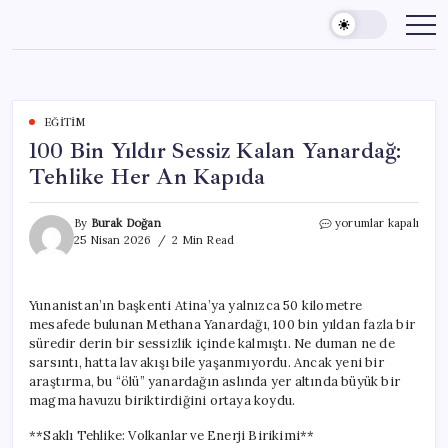
Skip
to
content
EĞITIM
100 Bin Yıldır Sessiz Kalan Yanardağ:
Tehlike Her An Kapıda
100
By
Burak Doğan
yorumlar kapalı
Bin
25 Nisan 2026
2 Min Read
Yıldır
Sessiz
Kalan
Yunanistan’ın başkenti Atina’ya yalnızca 50 kilometre
Yanardağ:
mesafede bulunan Methana Yanardağı, 100 bin yıldan fazla bir
Tehlike
Her
süredir derin bir sessizlik içinde kalmıştı. Ne duman ne de
An
sarsıntı, hatta lav akışı bile yaşanmıyordu. Ancak yeni bir
Kapıda
araştırma, bu “ölü” yanardağın aslında yer altında büyük bir
için
magma havuzu biriktirdiğini ortaya koydu.
**Saklı Tehlike: Volkanlar ve Enerji Birikimi**