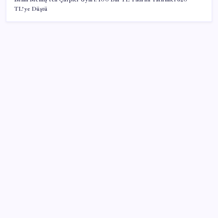
TL’ye Düştü
SON YAZILAR
Yargıtay’dan kritik karar: SGK emekliye faiz
ödeyecek!
Artık çalışan primi tazminata yansıyacak
Sürekli maddi sorun yaşayan insanların beyni daha
çabuk yaşlanabiliyor: ‘Beyin de yoruluyor’
Zihin Okuyan Yapay Zeka Firması: Beynini Okutana
50 Dolar