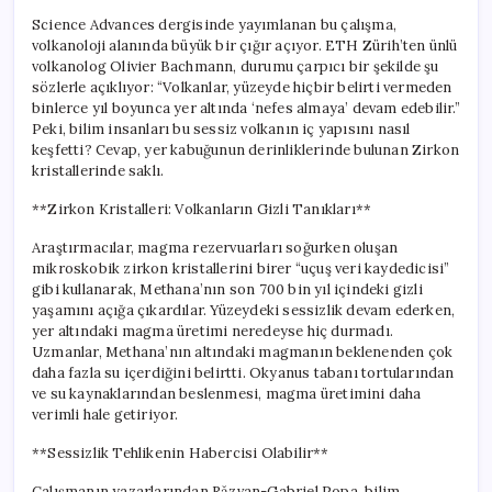
Science Advances dergisinde yayımlanan bu çalışma,
volkanoloji alanında büyük bir çığır açıyor. ETH Zürih’ten ünlü
volkanolog Olivier Bachmann, durumu çarpıcı bir şekilde şu
sözlerle açıklıyor: “Volkanlar, yüzeyde hiçbir belirti vermeden
binlerce yıl boyunca yer altında ‘nefes almaya’ devam edebilir.”
Peki, bilim insanları bu sessiz volkanın iç yapısını nasıl
keşfetti? Cevap, yer kabuğunun derinliklerinde bulunan Zirkon
kristallerinde saklı.
**Zirkon Kristalleri: Volkanların Gizli Tanıkları**
Araştırmacılar, magma rezervuarları soğurken oluşan
mikroskobik zirkon kristallerini birer “uçuş veri kaydedicisi”
gibi kullanarak, Methana’nın son 700 bin yıl içindeki gizli
yaşamını açığa çıkardılar. Yüzeydeki sessizlik devam ederken,
yer altındaki magma üretimi neredeyse hiç durmadı.
Uzmanlar, Methana’nın altındaki magmanın beklenenden çok
daha fazla su içerdiğini belirtti. Okyanus tabanı tortularından
ve su kaynaklarından beslenmesi, magma üretimini daha
verimli hale getiriyor.
**Sessizlik Tehlikenin Habercisi Olabilir**
Çalışmanın yazarlarından Răzvan-Gabriel Popa, bilim