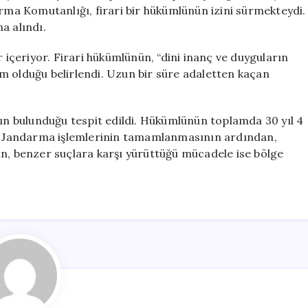
Hükümlü
arma Komutanlığı, firari bir hükümlünün izini sürmekteydi.
Jandarma
a alındı.
Tarafından
Yakalandı
r içeriyor. Firari hükümlünün, “dini inanç ve duyguların
için
m olduğu belirlendi. Uzun bir süre adaletten kaçan
nın bulunduğu tespit edildi. Hükümlünün toplamda 30 yıl 4
di. Jandarma işlemlerinin tamamlanmasının ardından,
in, benzer suçlara karşı yürüttüğü mücadele ise bölge