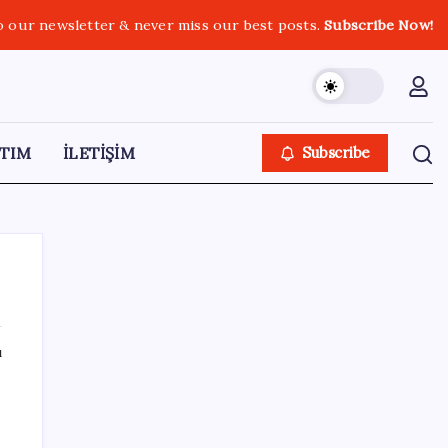
o our newsletter & never miss our best posts.
Subscribe Now!
TIM
İLETİŞİM
Subscribe
ı
SON YAZILAR
Altın fiyatlarında yükseliş serisi sürüyor:
Gram, çeyrek ve Cumhuriyet altını bugün