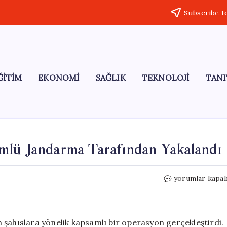
Subscribe t
ĞİTİM
EKONOMİ
SAĞLIK
TEKNOLOJİ
TANI
mlü Jandarma Tarafından Yakalandı
32
yorumlar kapal
Suç
Kaydı
Olan
Firari
 şahıslara yönelik kapsamlı bir operasyon gerçekleştirdi.