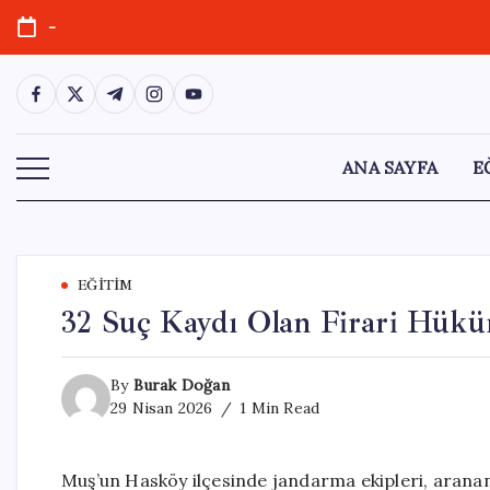
Skip
-
to
content
https://www.facebook.com/
https://twitter.com/
https://t.me/
https://www.instagram.com/
https://youtube.com/
ANA SAYFA
E
EĞITIM
32 Suç Kaydı Olan Firari Hükü
By
Burak Doğan
29 Nisan 2026
1 Min Read
Muş’un Hasköy ilçesinde jandarma ekipleri, aranan