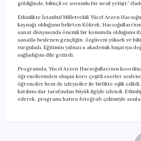
geldiğinde, bilinçli ve sorumlu bir nesil yetişir.” ifad
Etkinlikte İstanbul Milletvekili Yücel Arzen Hacıoğu
kaynağı olduğunu belirten Kökrek, Hacıoğulları’nın 
sanat dünyasında önemli bir konumda olduğunu ifad
sanatla beslenen gençliğin, özgüveni yüksek ve bil
vurguladı. Eğitimin yalnızca akademik başarıya değ
sağladığını dile getirdi.
Programda, Yücel Arzen Hacıoğulları’nın koordina
öğrencilerinden oluşan koro çeşitli eserler seslen
öğrenciler hem de izleyiciler ile birlikte eşlik edild
katılımcılar tarafından büyük ilgiyle izlendi. Etkin
ederek, programı hatıra fotoğrafı çekimiyle sonla