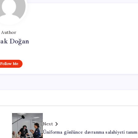
Author
ak Doğan
Follow Me
Next
Üniforma gönlünce davranma salahiyeti tanım