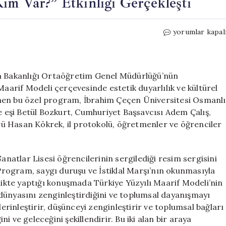
im Var?” Etkinliği Gerçekleşti
Ağrı’da
yorumlar kapal
Sanat
Dolu
Bir
Gün:
itim Bakanlığı Ortaöğretim Genel Müdürlüğü’nün
“Kim
Maarif Modeli çerçevesinde estetik duyarlılık ve kültürel
Var?”
nen bu özel program, İbrahim Çeçen Üniversitesi Osmanlı
Etkinliği
ve eşi Betül Bozkurt, Cumhuriyet Başsavcısı Adem Çalış,
Gerçekleşti
dürü Hasan Kökrek, il protokolü, öğretmenler ve öğrenciler
için
Sanatlar Lisesi öğrencilerinin sergilediği resim sergisini
 Program, saygı duruşu ve İstiklal Marşı’nın okunmasıyla
nlikte yaptığı konuşmada Türkiye Yüzyılı Maarif Modeli’nin
dünyasını zenginleştirdiğini ve toplumsal dayanışmayı
derinleştirir, düşünceyi zenginleştirir ve toplumsal bağları
ini ve geleceğini şekillendirir. Bu iki alan bir araya