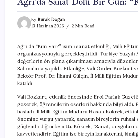
Ağrı’da Sanat Dolu Bir Gün: “K
By
Burak Doğan
13 Haziran 2026
2 Min Read
Ağrı’da “Kim Var?” isimli sanat etkinliği, Milli Eğ
organizasyonuyla gerçekleştirildi. Türkiye Yüzyılı 
değerlerin ön plana çıkarılması amacıyla düzenle
Salonu’nda yapıldı. Etkinliğe, Vali Önder Bozkurt 
Rektör Prof. Dr. İlhami Gülçin, İl Milli Eğitim Mü
katıldı.
Vali Bozkurt, etkinlik öncesinde Erol Parlak Güzel 
gezerek, öğrencilerin eserleri hakkında bilgi aldı.
başladı. İl Milli Eğitim Müdürü Hasan Kökrek, etki
önemine vurgu yaparak, sanatın bireylerin ruhsal 
güçlendirdiğini belirtti. Kökrek, “Sanat, duyguları 
kuvvetlendirir. Eğitim ise bireyin karakterini, kimliğ