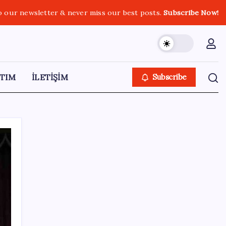
o our newsletter & never miss our best posts.
Subscribe Now!
TIM
İLETİŞİM
Subscribe
SON YAZILAR
Altın fiyatlarında yükseliş serisi sürüyor:
Gram, çeyrek ve Cumhuriyet altını bugün