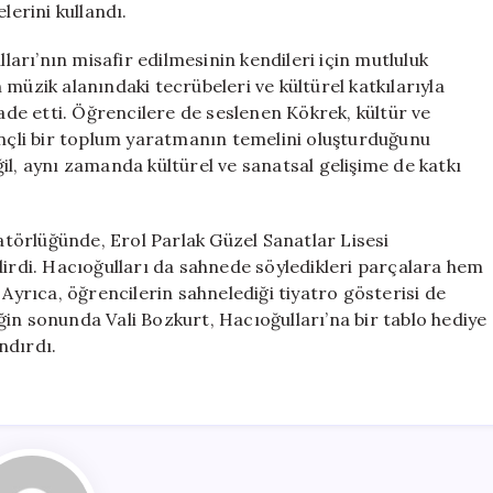
elerini kullandı.
lları’nın misafir edilmesinin kendileri için mutluluk
müzik alanındaki tecrübeleri ve kültürel katkılarıyla
e etti. Öğrencilere de seslenen Kökrek, kültür ve
inçli bir toplum yaratmanın temelini oluşturduğunu
il, aynı zamanda kültürel ve sanatsal gelişime de katkı
törlüğünde, Erol Parlak Güzel Sanatlar Lisesi
dirdi. Hacıoğulları da sahnede söyledikleri parçalara hem
i. Ayrıca, öğrencilerin sahnelediği tiyatro gösterisi de
liğin sonunda Vali Bozkurt, Hacıoğulları’na bir tablo hediye
ndırdı.