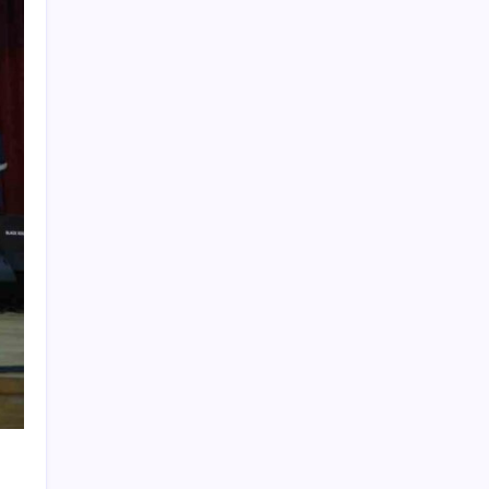
ne kadar oldu? Güncel altın fiyatları 5
Ağustos 2026 Çarşamba…
Son dakika… Devlet Bahçeli ‘çerçeve yasa’yı
imzaladı
Rozetini Erdoğan takmıştı: AKP’ye geçen
Çekmeköy Belediye Başkanı’ndan ‘Vira
Bismillah’ paylaşımı
Türkiye’nin yeni güvenlik hattı: Siber
güvenlik
İstanbul, Ankara ve İzmir’de akaryakıt
tabelaları değişti: İşte güncel fiyatlar
Turistler Türkiye ile arayı açtı, Türkler yurt
dışına akın etti
Devletin kasasına 29.3 milyar girdi
Eşinizde demans varsa siz de risk altında
olabilirsiniz
ABD’nin enflasyon göstergesi haziranda