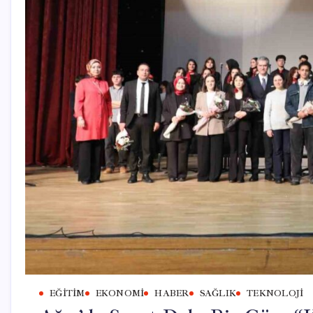
EĞITIM
EKONOMI
HABER
SAĞLIK
TEKNOLOJI