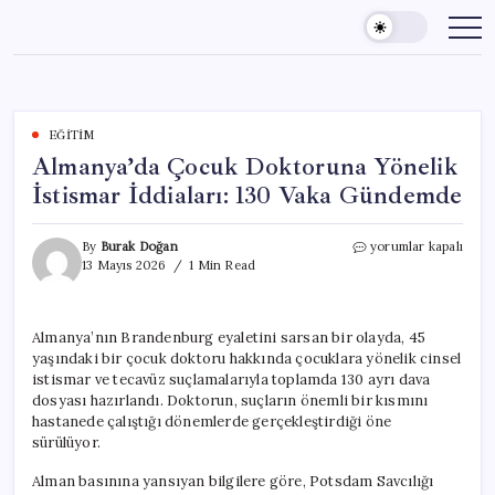
Skip
to
content
EĞITIM
Almanya’da Çocuk Doktoruna Yönelik
İstismar İddiaları: 130 Vaka Gündemde
Almanya’da
By
Burak Doğan
yorumlar kapalı
Çocuk
13 Mayıs 2026
1 Min Read
Doktoruna
Yönelik
İstismar
Almanya’nın Brandenburg eyaletini sarsan bir olayda, 45
İddiaları:
yaşındaki bir çocuk doktoru hakkında çocuklara yönelik cinsel
130
Vaka
istismar ve tecavüz suçlamalarıyla toplamda 130 ayrı dava
Gündemde
dosyası hazırlandı. Doktorun, suçların önemli bir kısmını
için
hastanede çalıştığı dönemlerde gerçekleştirdiği öne
sürülüyor.
Alman basınına yansıyan bilgilere göre, Potsdam Savcılığı