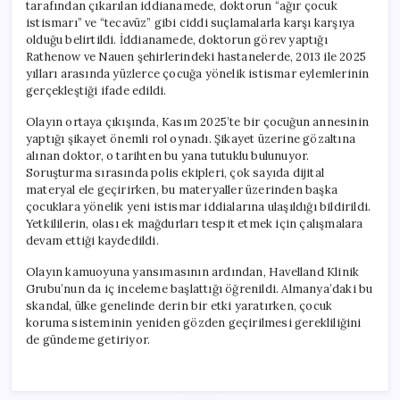
tarafından çıkarılan iddianamede, doktorun “ağır çocuk
istismarı” ve “tecavüz” gibi ciddi suçlamalarla karşı karşıya
olduğu belirtildi. İddianamede, doktorun görev yaptığı
Rathenow ve Nauen şehirlerindeki hastanelerde, 2013 ile 2025
yılları arasında yüzlerce çocuğa yönelik istismar eylemlerinin
gerçekleştiği ifade edildi.
Olayın ortaya çıkışında, Kasım 2025’te bir çocuğun annesinin
yaptığı şikayet önemli rol oynadı. Şikayet üzerine gözaltına
alınan doktor, o tarihten bu yana tutuklu bulunuyor.
Soruşturma sırasında polis ekipleri, çok sayıda dijital
materyal ele geçirirken, bu materyaller üzerinden başka
çocuklara yönelik yeni istismar iddialarına ulaşıldığı bildirildi.
Yetkililerin, olası ek mağdurları tespit etmek için çalışmalara
devam ettiği kaydedildi.
Olayın kamuoyuna yansımasının ardından, Havelland Klinik
Grubu’nun da iç inceleme başlattığı öğrenildi. Almanya’daki bu
skandal, ülke genelinde derin bir etki yaratırken, çocuk
koruma sisteminin yeniden gözden geçirilmesi gerekliliğini
de gündeme getiriyor.