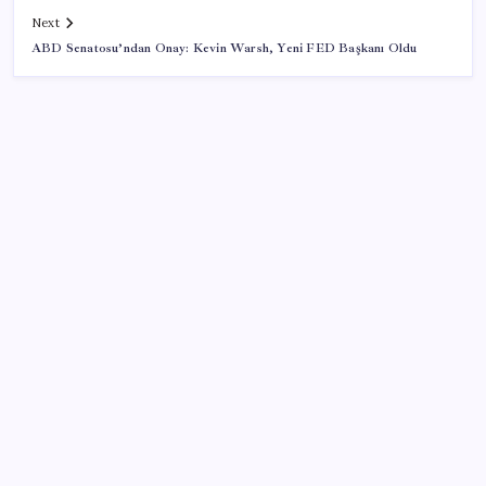
Next
ABD Senatosu’ndan Onay: Kevin Warsh, Yeni FED Başkanı Oldu
SON YAZILAR
Altın fiyatlarında yükseliş serisi sürüyor: Gram,
çeyrek ve Cumhuriyet altını bugün ne kadar oldu?
Güncel altın fiyatları 5 Ağustos 2026 Çarşamba…
Son dakika… Devlet Bahçeli ‘çerçeve yasa’yı imzaladı
Rozetini Erdoğan takmıştı: AKP’ye geçen Çekmeköy
Belediye Başkanı’ndan ‘Vira Bismillah’ paylaşımı