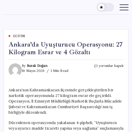
Skip
to
content
EĞITIM
Ankara’da Uyuşturucu Operasyonu: 27
Kilogram Esrar ve 4 Gözaltı
Ankara’da
By
Burak Doğan
yorumlar kapalı
Uyuşturucu
16 Mayıs 2026
1 Min Read
Operasyonu:
27
Kilogram
Ankara’nın Kahramankazan ilçesinde gerçekleştirilen bir
Esrar
narkotik operasyonunda 27 kilogram esrar ele geçirildi.
ve
4
Operasyon, İl Emniyet Müdürlüğü Narkotik Suçlarla Mücadele
Gözaltı
Şubesi ve Kahramankazan Cumhuriyet Başsavcılığı’nın iş
için
birliğiyle düzenlendi.
Düzenlenen operasyonda yakalanan 4 şüpheli, “Uyuşturucu
veya uyarıcı madde ticareti yapma veya sağlama” suçlamasıyla