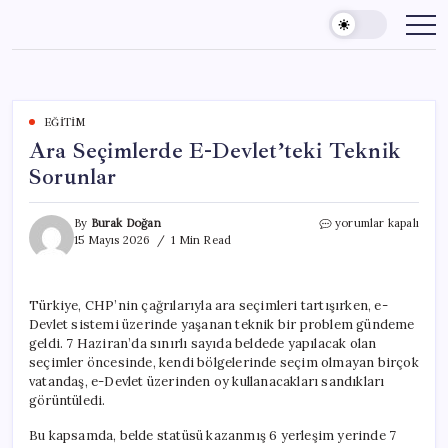
Skip
to
content
EĞITIM
Ara Seçimlerde E-Devlet’teki Teknik
Sorunlar
Ara
By
Burak Doğan
yorumlar kapalı
Seçimlerde
15 Mayıs 2026
1 Min Read
E-
Devlet’teki
Teknik
Türkiye, CHP’nin çağrılarıyla ara seçimleri tartışırken, e-
Sorunlar
Devlet sistemi üzerinde yaşanan teknik bir problem gündeme
için
geldi. 7 Haziran’da sınırlı sayıda beldede yapılacak olan
seçimler öncesinde, kendi bölgelerinde seçim olmayan birçok
vatandaş, e-Devlet üzerinden oy kullanacakları sandıkları
görüntüledi.
Bu kapsamda, belde statüsü kazanmış 6 yerleşim yerinde 7