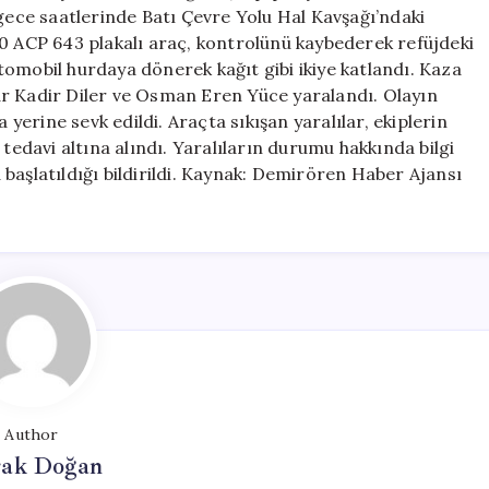
Katlandı:
 gece saatlerinde Batı Çevre Yolu Hal Kavşağı’ndaki
Üç
80 ACP 643 plakalı araç, kontrolünü kaybederek refüjdeki
Yaralı
omobil hurdaya dönerek kağıt gibi ikiye katlandı. Kaza
için
ar Kadir Diler ve Osman Eren Yüce yaralandı. Olayın
 yerine sevk edildi. Araçta sıkışan yaralılar, ekiplerin
 tedavi altına alındı. Yaralıların durumu hakkında bilgi
başlatıldığı bildirildi. Kaynak: Demirören Haber Ajansı
Author
ak Doğan