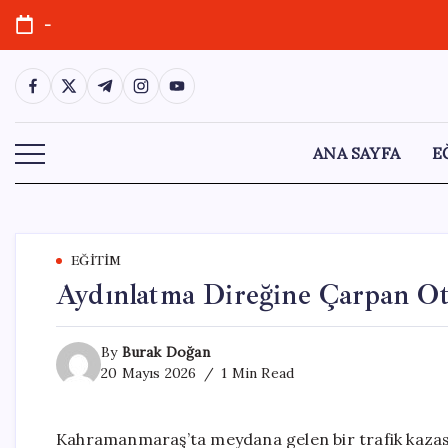
Skip
-
to
content
https://www.facebook.com/
https://twitter.com/
https://t.me/
https://www.instagram.com/
https://youtube.com/
ANA SAYFA
E
EĞITIM
Aydınlatma Direğine Çarpan Oto
By
Burak Doğan
20 Mayıs 2026
1 Min Read
Kahramanmaraş’ta meydana gelen bir trafik kazası