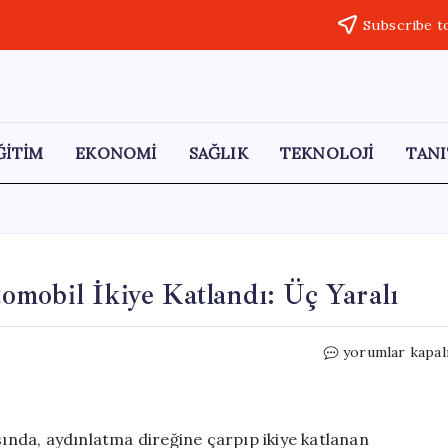
Subscribe t
ĞİTİM
EKONOMİ
SAĞLIK
TEKNOLOJİ
TANI
mobil İkiye Katlandı: Üç Yaralı
Aydınlatma
yorumlar kapal
Direğine
Çarpan
Otomobil
İkiye
nda, aydınlatma direğine çarpıp ikiye katlanan