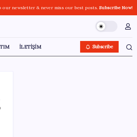
o our newsletter & never miss our best posts.
Subscribe Now!
TIM
İLETİŞİM
Subscribe
ı
SON YAZILAR
‘Tek çatı altında toplanmalı’ dedi: Akın
Gürlek’ten ‘internet gazeteciliği’ için yasa