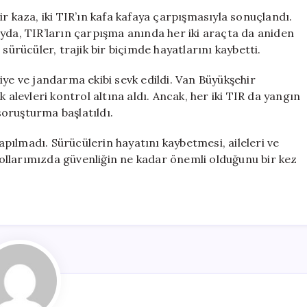
Alevler
r kaza, iki TIR’ın kafa kafaya çarpışmasıyla sonuçlandı.
İçinde
yda, TIR’ların çarpışma anında her iki araçta da aniden
Kalan
sürücüler, trajik bir biçimde hayatlarını kaybetti.
TIR’larda
Trajik
iye ve jandarma ekibi sevk edildi. Van Büyükşehir
Olay
 alevleri kontrol altına aldı. Ancak, her iki TIR da yangın
için
 soruşturma başlatıldı.
ılmadı. Sürücülerin hayatını kaybetmesi, aileleri ve
 yollarımızda güvenliğin ne kadar önemli olduğunu bir kez