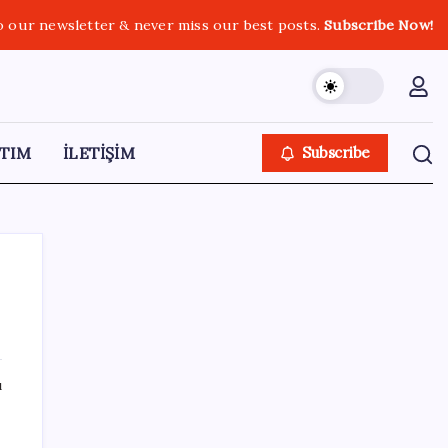
o our newsletter & never miss our best posts.
Subscribe Now!
TIM
İLETİŞİM
Subscribe
SON YAZILAR
ı
Altın fiyatlarında yükseliş serisi sürüyor:
Gram, çeyrek ve Cumhuriyet altını bugün