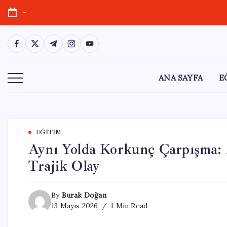
Skip
-
to
content
https://www.facebook.com/
https://twitter.com/
https://t.me/
https://www.instagram.com/
https://youtube.com/
ANA SAYFA
E
EĞITIM
Aynı Yolda Korkunç Çarpışma: 
Trajik Olay
By
Burak Doğan
13 Mayıs 2026
1 Min Read