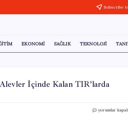
Subscribe t
ĞİTİM
EKONOMİ
SAĞLIK
TEKNOLOJİ
TANI
Alevler İçinde Kalan TIR’larda
Aynı
yorumlar kapal
Yolda
Korkunç
Çarpışma: