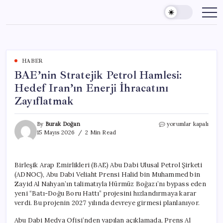
Skip
to
content
HABER
BAE’nin Stratejik Petrol Hamlesi:
Hedef Iran’ın Enerji İhracatını
Zayıflatmak
BAE’nin
By
Burak Doğan
yorumlar kapalı
Stratejik
15 Mayıs 2026
2 Min Read
Petrol
Hamlesi:
Hedef
Birleşik Arap Emirlikleri (BAE) Abu Dabi Ulusal Petrol Şirketi
Iran’ın
(ADNOC), Abu Dabi Veliaht Prensi Halid bin Muhammed bin
Enerji
İhracatını
Zayid Al Nahyan’ın talimatıyla Hürmüz Boğazı’nı bypass eden
Zayıflatmak
yeni “Batı-Doğu Boru Hattı” projesini hızlandırmaya karar
için
verdi. Bu projenin 2027 yılında devreye girmesi planlanıyor.
Abu Dabi Medya Ofisi’nden yapılan açıklamada, Prens Al