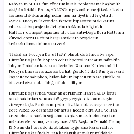
Nahyan’ın ADNOC’un yönetim kurulu toplantısına başkanlık
ettiği belirtildi. Prens, ADNOC’un güvenilir enerji tedarik etme
konusundaki kararlılığından memnuniyetini dile getirdi.
Ayrıca, Fuceyra üzerinden ihracat kapasitesini iki katına
çıkaracak bu projenin detayları hakkında bilgi aldı.
Halihazırda inşaat aşamasında olan Batı-Doğu Boru Hattı’nın,
küresel enerji talebini karşılamak için projelerin
hızlandırılması talimatını verdi.
“Habshan-Fuceyra Boru Hattı” olarak da bilinen bu yapı,
Hürmüz Boğazı’nı bypass ederek petrol ihracatını mümkün
kılıyor. Habshan kara tesislerinden Umman Körfezi’ndeki
Fuceyra Limanı’na uzanan bu hat, günde 1,5 ila 1,8 milyon varil
kapasiteye sahipken, kullanılabilir kapasitenin ise günlük 700
bin varil civarında olduğu ifade ediliyor.
Hürmüz Boğazı’nda yaşanan gerilimler, İran’ın ABD-İsrail
ortak saldırıları sonrası bölgeyi geçişlere kapatmasıyla
zirveye ulaştı. Bu durum, petrol fiyatlarında savaş öncesine
göre yüzde 65 oranında bir artışa neden oldu. ABD ve İran
arasında 8 Nisan’da sağlanan ateşkesin ardından yapılan
müzakereler sonuç vermeyince, ABD Başkanı Donald Trump,
13 Nisan’da İran’a deniz ablukası uygulama kararı aldı ve
Hürmüz Boğazı’ndaki İran bağlantılı gemilere müdahale