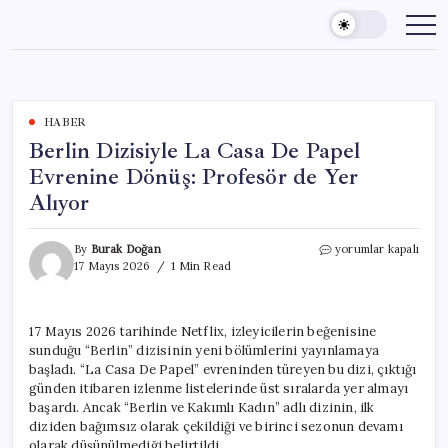
Skip
to
content
HABER
Berlin Dizisiyle La Casa De Papel
Evrenine Dönüş: Profesör de Yer
Alıyor
Berlin
By
Burak Doğan
yorumlar kapalı
Dizisiyle
17 Mayıs 2026
1 Min Read
La
Casa
De
17 Mayıs 2026 tarihinde Netflix, izleyicilerin beğenisine
Papel
sunduğu “Berlin” dizisinin yeni bölümlerini yayınlamaya
Evrenine
Dönüş:
başladı. “La Casa De Papel” evreninden türeyen bu dizi, çıktığı
Profesör
günden itibaren izlenme listelerinde üst sıralarda yer almayı
de
başardı. Ancak “Berlin ve Kakımlı Kadın” adlı dizinin, ilk
Yer
diziden bağımsız olarak çekildiği ve birinci sezonun devamı
Alıyor
olarak düşünülmediği belirtildi.