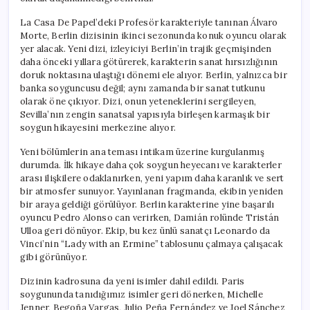
için
La Casa De Papel’deki Profesör karakteriyle tanınan Álvaro
Morte, Berlin dizisinin ikinci sezonunda konuk oyuncu olarak
yer alacak. Yeni dizi, izleyiciyi Berlin’in trajik geçmişinden
daha önceki yıllara götürerek, karakterin sanat hırsızlığının
doruk noktasına ulaştığı dönemi ele alıyor. Berlin, yalnızca bir
banka soyguncusu değil; aynı zamanda bir sanat tutkunu
olarak öne çıkıyor. Dizi, onun yeteneklerini sergileyen,
Sevilla’nın zengin sanatsal yapısıyla birleşen karmaşık bir
soygun hikayesini merkezine alıyor.
Yeni bölümlerin ana teması intikam üzerine kurgulanmış
durumda. İlk hikaye daha çok soygun heyecanı ve karakterler
arası ilişkilere odaklanırken, yeni yapım daha karanlık ve sert
bir atmosfer sunuyor. Yayınlanan fragmanda, ekibin yeniden
bir araya geldiği görülüyor. Berlin karakterine yine başarılı
oyuncu Pedro Alonso can verirken, Damián rolünde Tristán
Ulloa geri dönüyor. Ekip, bu kez ünlü sanatçı Leonardo da
Vinci’nin “Lady with an Ermine” tablosunu çalmaya çalışacak
gibi görünüyor.
Dizinin kadrosuna da yeni isimler dahil edildi. Paris
soygununda tanıdığımız isimler geri dönerken, Michelle
Jenner, Begoña Vargas, Julio Peña Fernández ve Joel Sánchez