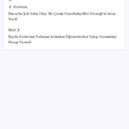
Previous
Bursa’da Şok Eden Olay: İki Çocuk Fenerbahçeliler Derneği’ni Ateşe
Verdi
Next
İlayda Zorlu’nun Vefatının Ardından Öğrencilerden Talep: Sorumlular
Hesap Vermeli
SON YAZILAR
Dolphin Tayfunu: 1 Milyon Kişi Tahliye Edildi
Peru, Savaşta 11 Vatandaşını Kaybetti