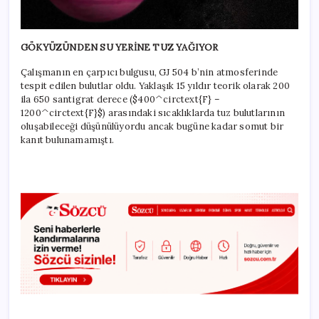
GÖKYÜZÜNDEN SU YERİNE TUZ YAĞIYOR
Çalışmanın en çarpıcı bulgusu, GJ 504 b’nin atmosferinde
tespit edilen bulutlar oldu. Yaklaşık 15 yıldır teorik olarak 200
ila 650 santigrat derece (
$400^circtext{F} –
1200^circtext{F}$
) arasındaki sıcaklıklarda tuz bulutlarının
oluşabileceği düşünülüyordu ancak bugüne kadar somut bir
kanıt bulunamamıştı.