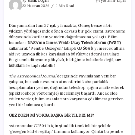
Bilim
By
Burak Doğan
yorumlar kapalı
insanları
22 Haziran 2026
2 Min Read
pamuk
şekere
benzeyen
Dünyamızdan tam 57 ışık yılı uzakta, Güneş benzeri bir
bir
yıldızın yörüngesinde dönen devasa bir gök cismi, astronomi
gezegen
buldu
dünyasında kartların yeniden dağıtılmasına yol açtı. Bilim
için
insanları,
NASA’nın James Webb Uzay Teleskobu’nu (JWST)
kullanarak “Pembe Gezegen” lakaplı
GJ 504 b
’yi mercek altına
aldı ve uzayda ilk kez karşılaşılan büyüleyici detaylara ulaştı:
Bu gizemli dünyanın gökyüzü, bildiğimiz bulutlarla değil,
tuz
bulutları
ile kaplı olabilir!
The Astronomical Journal
dergisinde yayımlanan yeni bir
çalışma, bu uzak nesnenin atmosferini kaba parlaklık
hesaplamaları yerine, doğrudan teleskop ışığını analiz ederek
(spektroskopi yöntemiyle) incelemeyi başardı. Ancak elde
edilen veriler, bilim insanlarının karşısına çözülmesi gereken
yeni bir bulmaca çıkardı.
GEZEGEN Mİ YOKSA BAŞKA BİR YILDIZ MI?
Astronomlar GJ 504 b için şimdilik temkinli bir şekilde
“gezegen kütleli eşlikçi” tanımını kullanıyor. Çünkü bu pembe