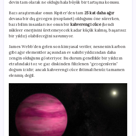
devin tam olarak ne olduğu hala büyük bir tartışma konusu.
Bazı araştırmalar onun Jüpiter’den tam
25 kat daha ağır
devasa bir dış gezegen (exoplanet) olduğunu öne sürerken,
bazı bilim insanları ise onun bir
kahverengi cüce
(kendi
nükleer enerjisini üretemeyecek kadar küçük kalmış, başarısız
bir yıldız) olabileceğini savunuyor.
James Webb’den gelen son kimyasal veriler, nesnenin karbon
gibi ağır elementler açısından ev sahibi yıldızından daha
zengin olduğunu gösteriyor. Bu durum genellikle bir yıldızın
etrafındaki toz ve gaz diskinden filizlenen “gezegenlerin”
doğum izidir; ancak kahverengi cüce ihtimali henüz tamamen
elenmiş değil.