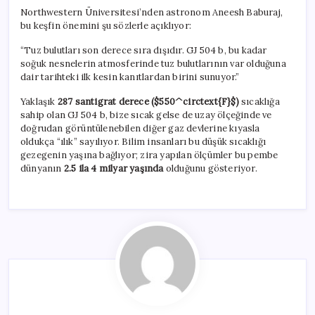
Northwestern Üniversitesi’nden astronom Aneesh Baburaj,
bu keşfin önemini şu sözlerle açıklıyor:
“Tuz bulutları son derece sıra dışıdır. GJ 504 b, bu kadar
soğuk nesnelerin atmosferinde tuz bulutlarının var olduğuna
dair tarihteki ilk kesin kanıtlardan birini sunuyor.”
Yaklaşık
287 santigrat derece (
$550^circtext{F}$
)
sıcaklığa
sahip olan GJ 504 b, bize sıcak gelse de uzay ölçeğinde ve
doğrudan görüntülenebilen diğer gaz devlerine kıyasla
oldukça “ılık” sayılıyor. Bilim insanları bu düşük sıcaklığı
gezegenin yaşına bağlıyor; zira yapılan ölçümler bu pembe
dünyanın
2.5 ila 4 milyar yaşında
olduğunu gösteriyor.