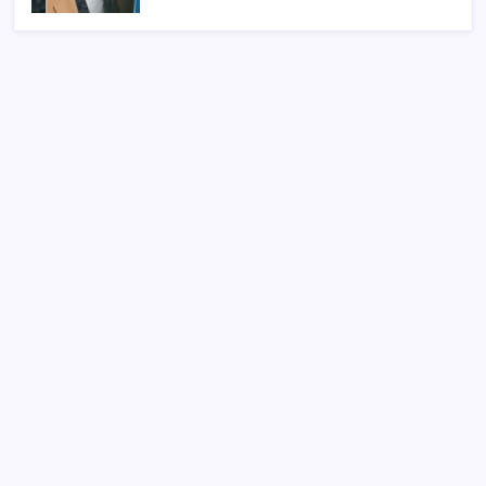
SON YAZILAR
Yargıtay’dan kritik karar: SGK emekliye faiz
ödeyecek!
Artık çalışan primi tazminata yansıyacak
Sürekli maddi sorun yaşayan insanların beyni daha
çabuk yaşlanabiliyor: ‘Beyin de yoruluyor’
Zihin Okuyan Yapay Zeka Firması: Beynini Okutana
50 Dolar