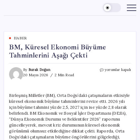
Skip
to
content
HABER
BM, Küresel Ekonomi Büyüme
Tahminlerini Aşağı Çekti
BM,
By
Burak Doğan
yorumlar kapalı
Küresel
20 Mayıs 2026
2 Min Read
Ekonomi
Büyüme
Tahminlerini
Birleşmiş Milletler (BM), Orta Doğu’daki çatışmaların etkisiyle
Aşağı
küresel ekonomik büyüme tahminlerini revize etti. 2026 yılı
Çekti
için
için büyüme tahmini yüzde 2,5, 2027 için ise yüzde 2,8 olarak
belirlendi. BM Ekonomik ve Sosyal İşler Departmanı (DESA),
“Dünya Ekonomik Durumu ve Beklentiler 2026” raporunu
güncelleyerek, mevcut kriz durumunun küresel ekonomik
görünümü olumsuz etkilediğine dikkat çekti. Raporda, Orta
Doğu’daki çatışmaların büyüme öngörülerini gölgelediği,