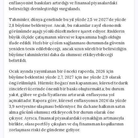
enflasyonist baskıları artırdığı ve finansal piyasalardaki
belirsizliği derinleştirdiği vurgulandı.
Tahminler, dünya genelinde bu yıl yüzde 2,5 ve 2027’de yüzde
2,8 büyüme bekleniyor. Ancak, bu rakamlar zayıf ekonomik
görünümde aşağı yönlü düzeltmelere işaret ediyor. Risklerin
büyük ölçüde çatışmanın süresi ve kapsamına bağlı olduğu
ifade edildi. Hızlı bir çözüm sağlanması durumunda güvenin
yeniden tesis edilebileceği, ancak uzun süreli bir belirsizliğin
büyüme tahminlerini daha da olumsuz etkileyebileceği
belirtildi.
Ocak ayında yayımlanan bir önceki raporda, 2026 için
büyüme beklentisi yüzde 2,7, 2027 için ise yüzde 2,9 olarak
öngörülmüştü. Hürmüz Boğazı’nın kapanması, küresel tedarik
zincirleri üzerinde önemli bir baskı oluşturmakta; bu durum
yakıt, gübre ve gıda fiyatlarını artırarak enflasyona yol
açmaktadır. Rapora göre, küresel enflasyonun 2026’da yüzde
3,9 seviyesine ulaşması bekleniyor. Bu da hane halkının satın
alma gücünü olumsuz etkileyecek bir durum olarak öne
çıkıyor. Ayrıca, finansal piyasalardaki oynaklığın artmasıyla
birlikte, olası portföy çıkışları ve dış finansman koşullarının
zorlaşması riski de gündeme geliyor.