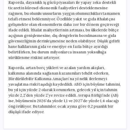
Raporda, dayanıklı iş gücü piyasaları ile yapay zeka destekli
ticaretin küresel ekonomik faaliyetleri desteklemesine
rağmen, bu olumlu unsurların yaygın olumsuzlukları tamamen
telafi etmesi beklenmiyor. Özellikle yakıt ve gıda ithalatçısı
gelişmekte olan ekonomilerin daha zor bir dönem geçireceği
ifade edildi. İthalat maliyetlerinin artması, bu ülkelerde bütçe
açığının genişlemesine, dış dengelerin bozulmasına ve gıda
güvensizliğinin derinleşmesine neden olabiliyor. Düşük gelirli
hane halklarının gıda ve enerjiye en fazla bütçe ayırdığı
belirtilirken, bu durum milyonlarca insanın yoksulluğa
sürüklenme riskini artırıyor.
Raporda, artan borç yükleri ve azalan yardım akışları,
kalkınma alanında sağlanan kazanımları tehdit ederken,
Sürdürülebilir Kalkınma Amaçları’na yönelik ilerlemeyi
yavaşlatma riski taşıdığı kaydedildi. ABD için büyüme tahmini,
bu yıl için yüzde 2 olarak korunurken, gelecek yıl için tahmin
yüzde 2,2’den yüzde 2’ye revize edildi. Avrupa Birliği’nde (AB)
ise, büyümenin 2026’da yüzde 1,1 ve 2027’de yüzde 1,4 olacağı
öngörülüyor. Bu tahminler, ocak ayına göre 0,2 puanlık bir
düşüşü ifade ediyor.