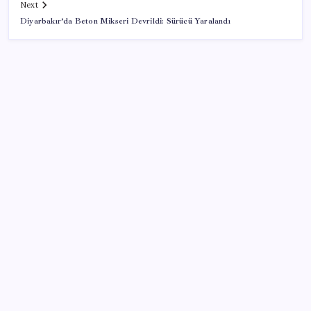
Next
Diyarbakır’da Beton Mikseri Devrildi: Sürücü Yaralandı
SON YAZILAR
Altın fiyatlarında yükseliş serisi sürüyor: Gram,
çeyrek ve Cumhuriyet altını bugün ne kadar oldu?
Güncel altın fiyatları 5 Ağustos 2026 Çarşamba…
Son dakika… Devlet Bahçeli ‘çerçeve yasa’yı imzaladı
Rozetini Erdoğan takmıştı: AKP’ye geçen Çekmeköy
Belediye Başkanı’ndan ‘Vira Bismillah’ paylaşımı