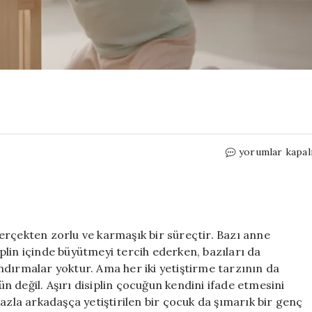
Çocuk
yorumlar kapal
Gelişimi
ve
Sınır
için
erçekten zorlu ve karmaşık bir süreçtir. Bazı anne
lin içinde büyütmeyi tercih ederken, bazıları da
landırmalar yoktur. Ama her iki yetiştirme tarzının da
 değil. Aşırı disiplin çocuğun kendini ifade etmesini
azla arkadaşça yetiştirilen bir çocuk da şımarık bir genç