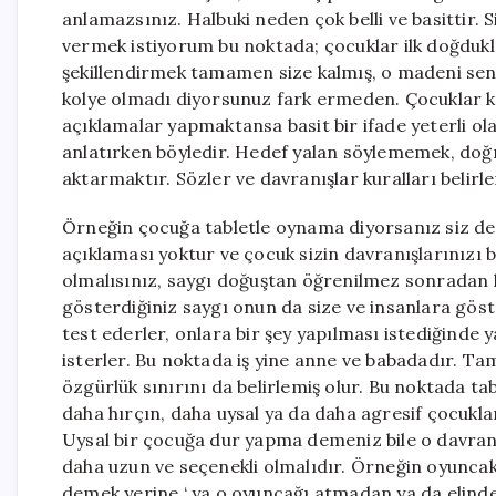
anlamazsınız. Halbuki neden çok belli ve basittir. 
vermek istiyorum bu noktada; çocuklar ilk doğdukl
şekillendirmek tamamen size kalmış, o madeni sen
kolye olmadı diyorsunuz fark ermeden. Çocuklar ku
açıklamalar yapmaktansa basit bir ifade yeterli ola
anlatırken böyledir. Hedef yalan söylememek, doğr
aktarmaktır. Sözler ve davranışlar kuralları belirle
Örneğin çocuğa tabletle oynama diyorsanız siz de
açıklaması yoktur ve çocuk sizin davranışlarınızı b
olmalısınız, saygı doğuştan öğrenilmez sonradan kaz
gösterdiğiniz saygı onun da size ve insanlara göst
test ederler, onlara bir şey yapılması istediğinde
isterler. Bu noktada iş yine anne ve babadadır. Ta
özgürlük sınırını da belirlemiş olur. Bu noktada tabi
daha hırçın, daha uysal ya da daha agresif çocukla
Uysal bir çocuğa dur yapma demeniz bile o davran
daha uzun ve seçenekli olmalıdır. Örneğin oyuncak
demek yerine ‘ ya o oyuncağı atmadan ya da elinde