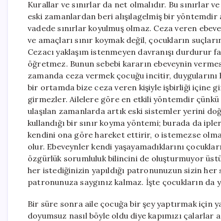
Kurallar ve sınırlar da net olmalıdır. Bu sınırlar
eski zamanlardan beri alışılagelmiş bir yöntemdir 
vadede sınırlar koyulmuş olmaz. Ceza veren ebevey
ve amaçları sınır koymak değil, çocukların suçları
Cezacı yaklaşım istenmeyen davranışı durdurur fa
öğretmez. Bunun sebebi kararın ebeveynin vermes
zamanda ceza vermek çocuğu incitir, duygularını hiç
bir ortamda bize ceza veren kişiyle işbirliği içine gi
girmezler. Ailelere göre en etkili yöntemdir çünkü
ulaşılan zamanlarda artık eski sistemler yerini doğ
kullandığı bir sınır koyma yöntemi; burada da ipler
kendini ona göre hareket ettirir, o istemezse olm
olur. Ebeveynler kendi yaşayamadıklarını çocukları 
özgürlük sorumluluk bilincini de oluşturmuyor üstü
her istediğinizin yapıldığı patronunuzun sizin her
patronunuza saygınız kalmaz. İşte çocukların da y
Bir süre sonra aile çocuğa bir şey yaptırmak için 
doyumsuz nasıl böyle oldu diye kapımızı çalarlar a