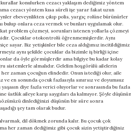
 ve kurallar konulurken cezacı yaklaşım dediğimiz yöntem
ama cezacı yöntem kısa süreli işe yarar fakat uzun
nler ebeveynlikten çıkıp polis, yargıç rolüne bürünürler
nı bulup onlara ceza vermek ve bunları uygulamak olur.
kat problem çözmeyi, sorunları istenen yollarla çözmeyi
idir. Çocuklar otokontrolü öğrenmemişlerdir. Aynı
e sayar. Biz yetişkinler bile ceza aldığımız incitildiğimiz
rmeyiz aynı şekilde çocuklar da bizimle iş birliği içine
 onlar da öyle görmüşlerdir ama bilgiye bu kadar kolay
ru sistemlerle almalıdır. Gelelim hoşgörülü ailelerin
 her zaman çocuğun elindedir. Onun istediği olur, aile
az ve en sonunda çocuk fazlasıyla sınırsız ve doyumsuz
yaşasın diye fazla verici oluyorlar ve sonrasında bu fazla
ne üstlük aileye karşı saygıları da kalmıyor. Şöyle düşünü
 sözünüzü dinlediğinizi düşünün bir süre sonra
aşadığı şey tam olarak budur.
yalvarmak, dil dökmek zorunda kalır. Bu çocuk çok
ma her zaman dediğimiz gibi çocuk sizin yetiştirdiğiniz