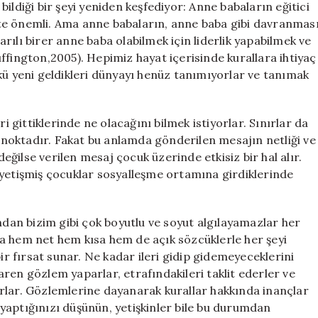
ildiği bir şeyi yeniden keşfediyor: Anne babaların eğitici
te önemli. Ama anne babaların, anne baba gibi davranmas
rılı birer anne baba olabilmek için liderlik yapabilmek ve
ffington,2005). Hepimiz hayat içerisinde kurallara ihtiyaç
kü yeni geldikleri dünyayı henüz tanımıyorlar ve tanımak
i gittiklerinde ne olacağını bilmek istiyorlar. Sınırlar da
noktadır. Fakat bu anlamda gönderilen mesajın netliği ve
değilse verilen mesaj çocuk üzerinde etkisiz bir hal alır.
de yetişmiş çocuklar sosyalleşme ortamına girdiklerinde
an bizim gibi çok boyutlu ve soyut algılayamazlar her
a hem net hem kısa hem de açık sözcüklerle her şeyi
ir fırsat sunar. Ne kadar ileri gidip gidemeyeceklerini
ren gözlem yaparlar, etrafındakileri taklit ederler ve
rlar. Gözlemlerine dayanarak kurallar hakkında inançlar
ş yaptığınızı düşünün, yetişkinler bile bu durumdan