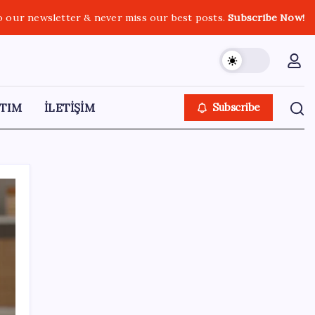
o our newsletter & never miss our best posts.
Subscribe Now!
TIM
İLETİŞİM
Subscribe
SON YAZILAR
‘Tek çatı altında toplanmalı’ dedi: Akın
Gürlek’ten ‘internet gazeteciliği’ için yasa