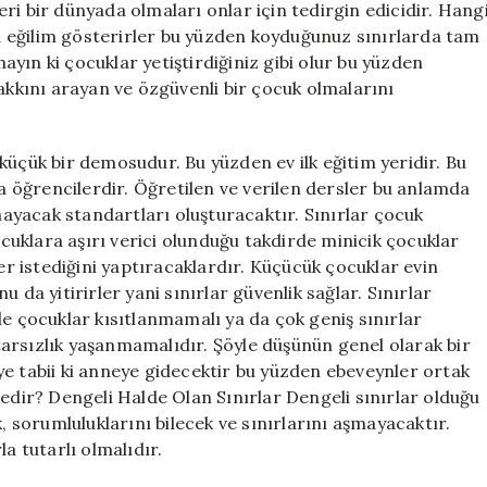
ri bir dünyada olmaları onlar için tedirgin edicidir. Hang
 eğilim gösterirler bu yüzden koyduğunuz sınırlarda tam
yın ki çocuklar yetiştirdiğiniz gibi olur bu yüzden
kını arayan ve özgüvenli bir çocuk olmalarını
küçük bir demosudur. Bu yüzden ev ilk eğitim yeridir. Bu
 öğrencilerdir. Öğretilen ve verilen dersler bu anlamda
yacak standartları oluşturacaktır. Sınırlar çocuk
Çocuklara aşırı verici olunduğu takdirde minicik çocuklar
her istediğini yaptıracaklardır. Küçücük çocuklar evin
 da yitirirler yani sınırlar güvenlik sağlar. Sınırlar
ilde çocuklar kısıtlanmamalı ya da çok geniş sınırlar
arsızlık yaşanmamalıdır. Şöyle düşünün genel olarak bir
ye tabii ki anneye gidecektir bu yüzden ebeveynler ortak
nedir? Dengeli Halde Olan Sınırlar Dengeli sınırlar olduğu
, sorumluluklarını bilecek ve sınırlarını aşmayacaktır.
a tutarlı olmalıdır.