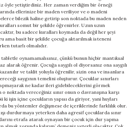
Siz öyle yetiştirdiniz. Her zaman verdiğim bir örneği
arında ellerinize bir maden veriliyor ve o madeni
elerce bilezik haline getirip son noktada bu maden neden
ralları somut bir şekilde öğrenirler. Uzun uzun
caktır, bu sadece kuralları koymada da değil her şeyi
u ama basit bir şekilde çocuğa aktarılmak isteneni
rken tutarlı olmalıdır.
 tabletle oynamamalısınız, çünkü bunun hiçbir mantıksal
az alarak öğrenir. Çocuğa saygılı ol diyorsanız ona saygıl
anılır ve taklit yoluyla öğrenilir, sizin ona ve insanlara
ereceği saygının temelini oluşturur. Çocuklar sınırları
 yapmayarak ne kadar ileri gidebileceklerini görmek
m o noktada vereceğiniz sınır onun o davranışına karşı
i ki işin içine çocukların yapısı da giriyor, yani huyları
rda bu yöntemler değişmese de içeriklerinde farklılık olur.
ışı durdurmaya yeterken daha agresif çocuklarda sınır
larını etrafa atarak oynayan bir çocuk için dur yapma
n almak zorunda kalırım’ demeniz yeterli olacaktır. Çok