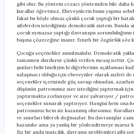
gibi olur. Bu yöntem cezacı yöntemden bile daha k
kurallar öğretmez. Ebeveynlerin bunu yapma sebe
fakat bu böyle olmaz çünkü çocuk yaptığı bir hatal
ailelerden istediğimiz demokratik sistem. Bunda aile
çocuk uymazsa yaptığı davranışın sorumluluğunu ü
başına çözeceğine inanır. Sınırlı bir özgürlük söz
Çocuğa seçenekler sunulmalıdır. Demokratik yakla
tamamen durdurur çünkü verilen mesaj nettir. Çoc
şunları belirtmeliyim ki diğerlerinin açıklaması 
uzlaşmacı olduğu için ebeveynler olarak sizleri de 
seçenekler içerisinde güç savaşı olmadan, azarla
düşünün patronunuz size istediğini yaptırmak için
yaptırmakta zorlanıyor ve size yalvarıyor / patron
seçenekler sunarak yaptırıyor. Hangisi hem ona h
patronunuz hem siz kazanmış olursunuz. Kuralları Na
ve sınırları bilerek doğmazlar. Bu davranışlar zam
kazanılır ama ya yanlış bir yönlendirmeye maruz ka
Siz bir anda inatçılık, davranış problemleri gibi s