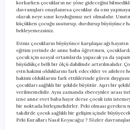
korkarken çocukların ne yöne gideceğini bilmedikle
davranışları onaylanırsa çocuklar da onu yapmaya
olarak neye sınır koyduğunuz net olmalıdır. Unutma
küçükken çocuğu susturup, durdurup büyüyünce hak
bekleyemezsiniz.
Eviniz çocukların büyüyünce karşılaşacağı hayatın 
eğitim yerinde de anne baba öğretmen, çocuklarda
çocuk için sosyal ortamlarda yapacak ya da yapama
büyüdükçe belli bir ölçü dahilinde artırılmalıdır. 
evin hakimi olduklarını fark edecekler ve ailelere 
hakimi olduklarını fark ettiklerinde güven duygusunu
çocukları sağlıklı bir şekilde büyütür. Aşırı bir şek
verilmemelidir. Aynı zamanda ebeveynler arası tut
izne anne evet baba hayır derse çocuk izin isteme
bir noktada birleşmelidirler. Peki olması gereken 
takdirde çocuk sağlıklı bir gelişim içinde büyüyecek
Peki Kuralları Nasıl Koyacağız ? Sözler davranışlarl