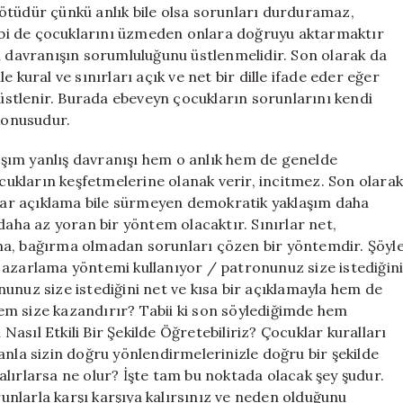
ötüdür çünkü anlık bile olsa sorunları durduramaz,
bi de çocuklarını üzmeden onlara doğruyu aktarmaktır
ı davranışın sorumluluğunu üstlenmelidir. Son olarak da
 kural ve sınırları açık ve net bir dille ifade eder eğer
stlenir. Burada ebeveyn çocukların sorunlarını kendi
 konusudur.
şım yanlış davranışı hem o anlık hem de genelde
ukların keşfetmelerine olanak verir, incitmez. Son olara
kadar açıklama bile sürmeyen demokratik yaklaşım daha
daha az yoran bir yöntem olacaktır. Sınırlar net,
ma, bağırma olmadan sorunları çözen bir yöntemdir. Şöyl
 azarlama yöntemi kullanıyor / patronunuz size istediğin
unuz size istediğini net ve kısa bir açıklamayla hem de
em size kazandırır? Tabii ki son söylediğimde hem
sıl Etkili Bir Şekilde Öğretebiliriz? Çocuklar kuralları
anla sizin doğru yönlendirmelerinizle doğru bir şekilde
lırlarsa ne olur? İşte tam bu noktada olacak şey şudur.
orunlarla karşı karşıya kalırsınız ve neden olduğunu