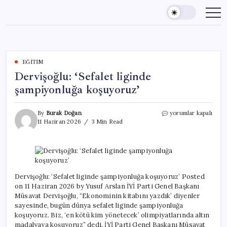
Skip
to
content
EĞITIM
Dervişoğlu: ‘Sefalet liginde
şampiyonluğa koşuyoruz’
Dervişoğlu:
By
Burak Doğan
yorumlar kapalı
‘Sefalet
11 Haziran 2026
3 Min Read
liginde
şampiyonluğa
koşuyoruz’
için
Dervişoğlu: ‘Sefalet liginde şampiyonluğa koşuyoruz’ Posted
on 11 Haziran 2026 by Yusuf Arslan İYİ Parti Genel Başkanı
Müsavat Dervişoğlu, “Ekonominin kitabını yazdık’ diyenler
sayesinde, bugün dünya sefalet liginde şampiyonluğa
koşuyoruz. Biz, ‘en kötü kim yönetecek’ olimpiyatlarında altın
madalyaya koşuyoruz” dedi. İYİ Parti Genel Başkanı Müsavat