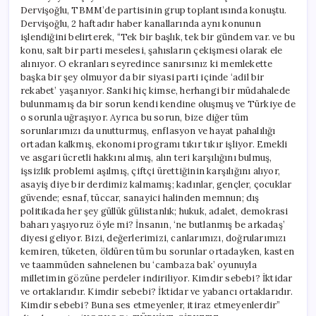
Dervişoğlu, TBMM’de partisinin grup toplantısında konuştu.
Dervişoğlu, 2 haftadır haber kanallarında aynı konunun
işlendiğini belirterek, “Tek bir başlık, tek bir gündem var. ve bu
konu, salt bir parti meselesi, şahısların çekişmesi olarak ele
alınıyor. O ekranları seyredince sanırsınız ki memlekette
başka bir şey olmuyor da bir siyasi parti içinde ‘adil bir
rekabet’ yaşanıyor. Sanki hiç kimse, herhangi bir müdahalede
bulunmamış da bir sorun kendi kendine oluşmuş ve Türkiye de
o sorunla uğraşıyor. Ayrıca bu sorun, bize diğer tüm
sorunlarımızı da unutturmuş, enflasyon ve hayat pahalılığı
ortadan kalkmış, ekonomi programı tıkır tıkır işliyor. Emekli
ve asgari ücretli hakkını almış, alın teri karşılığını bulmuş,
işsizlik problemi aşılmış, çiftçi ürettiğinin karşılığını alıyor,
asayiş diye bir derdimiz kalmamış; kadınlar, gençler, çocuklar
güvende; esnaf, tüccar, sanayici halinden memnun; dış
politikada her şey güllük gülistanlık; hukuk, adalet, demokrasi
baharı yaşıyoruz öyle mi? İnsanın, ‘ne butlanmış be arkadaş’
diyesi geliyor. Bizi, değerlerimizi, canlarımızı, doğrularımızı
kemiren, tüketen, öldüren tüm bu sorunlar ortadayken, kasten
ve taammüden sahnelenen bu ‘cambaza bak’ oyunuyla
milletimin gözüne perdeler indiriliyor. Kimdir sebebi? İktidar
ve ortaklarıdır. Kimdir sebebi? İktidar ve yabancı ortaklarıdır.
Kimdir sebebi? Buna ses etmeyenler, itiraz etmeyenlerdir”