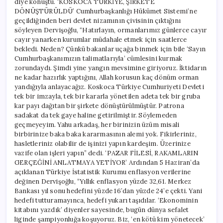
diye konuştu. ‘KOSKOCA TÜRKİYE, ŞİRKETE
DÖNÜŞTÜRÜLDÜ’ Cumhurbaşkanlığı Hükümet Sistemi’ne
geçildiğinden beri devlet nizamının çivisinin çıktığını
söyleyen Dervişoğlu, “Hatırlayın, ormanlarımız günlerce cayır
cayır yanarken kurumlar müdahale etmek için saatlerce
bekledi. Neden? Çünkü bakanlar uçağa binmek için bile ‘Sayın
Cumhurbaşkanımızın talimatlarıyla’ cümlesini kurmak
zorundaydı. Şimdi yine yangın mevsimine giriyoruz. İktidarın
ne kadar hazırlık yaptığını, Allah korusun kaç dönüm orman
yandığıyla anlayacağız. Koskoca Türkiye Cumhuriyeti Devleti
tek bir imzayla, tek bir kararla yönetilen adeta tek bir gruba
kar payı dağıtan bir şirkete dönüştürülmüştür. Patrona
sadakat da tek gaye haline getirilmiştir. Söylemeden
geçmeyeyim. Yahu arkadaş, her birinizin üzüm misali
birbirinize baka baka kararmasının alemi yok. Fikirleriniz,
hasletleriniz olabilir de işinizi yapın kardeşim. Üzerinize
vazife olan işleri yapın” dedi. ‘PAZAR FİLESİ, RAKAMLARIN
GERÇEĞİNİ ANLATMAYA YETİYOR’ Ardından 5 Haziran’da
açıklanan Türkiye İstatistik Kurumu enflasyon verilerine
değinen Dervişoğlu, “Yıllık enflasyon yüzde 32,61. Merkez
Bankası yıl sonu hedefini yüzde 16’dan yüzde 24’e çekti. Yani
hedefi tutturamayınca, hedefi yukarı taşıdılar. ‘Ekonominin
kitabını yazdık’ diyenler sayesinde, bugün dünya sefalet
liginde şampiyonluğa koşuyoruz. Biz, ‘en kötü kim yönetecek’