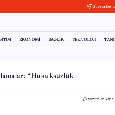
Subscribe t
ĞİTİM
EKONOMİ
SAĞLIK
TEKNOLOJİ
TANI
klamalar: “Hukuksuzluk
Dilek
yorumlar kapal
İmamoğlu’ndan
Sert
Açıklamalar: