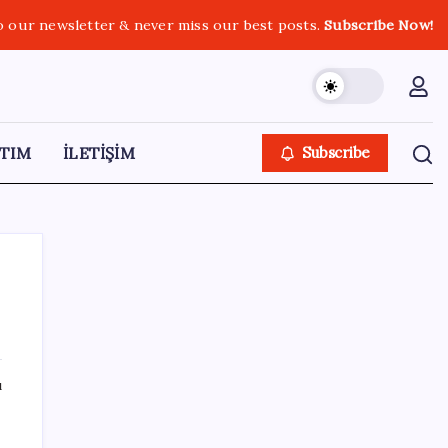
o our newsletter & never miss our best posts.
Subscribe Now!
TIM
İLETİŞİM
Subscribe
SON YAZILAR
ı
Yargıtay’dan kritik karar: SGK emekliye faiz
ödeyecek!