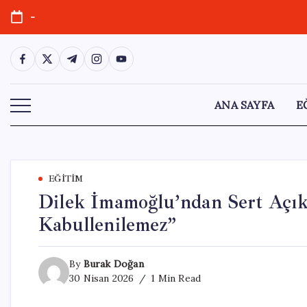
Skip
-
to
content
https://www.facebook.com/
https://twitter.com/
https://t.me/
https://www.instagram.com/
https://youtube.com/
ANA SAYFA
E
EĞITIM
Dilek İmamoğlu’ndan Sert Açı
Kabullenilemez”
By
Burak Doğan
30 Nisan 2026
1 Min Read