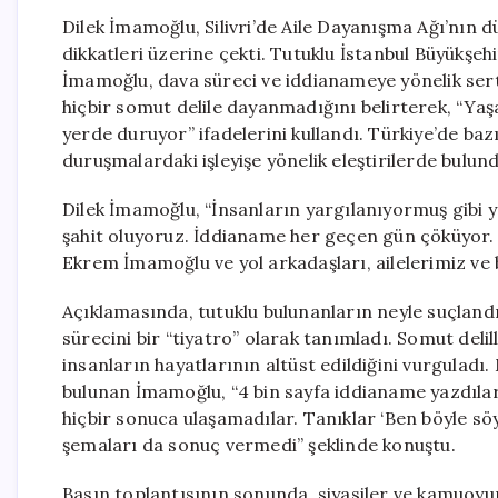
Dilek İmamoğlu, Silivri’de Aile Dayanışma Ağı’nın d
dikkatleri üzerine çekti. Tutuklu İstanbul Büyükşe
İmamoğlu, dava süreci ve iddianameye yönelik sert 
hiçbir somut delile dayanmadığını belirterek, “Yaşa
yerde duruyor” ifadelerini kullandı. Türkiye’de baz
duruşmalardaki işleyişe yönelik eleştirilerde bulund
Dilek İmamoğlu, “İnsanların yargılanıyormuş gibi 
şahit oluyoruz. İddianame her geçen gün çöküyor. B
Ekrem İmamoğlu ve yol arkadaşları, ailelerimiz ve 
Açıklamasında, tutuklu bulunanların neyle suçland
sürecini bir “tiyatro” olarak tanımladı. Somut deli
insanların hayatlarının altüst edildiğini vurgulad
bulunan İmamoğlu, “4 bin sayfa iddianame yazdılar, 
hiçbir sonuca ulaşamadılar. Tanıklar ‘Ben böyle 
şemaları da sonuç vermedi” şeklinde konuştu.
Basın toplantısının sonunda, siyasiler ve kamuoy