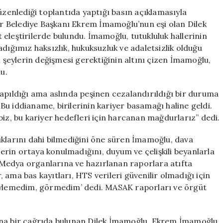
“Hukuksuzluk
üzenlediği toplantıda yaptığı basın açıklamasıyla
Kabullenilemez
hir Belediye Başkanı Ekrem İmamoğlu’nun eşi olan Dilek
için
eleştirilerde bulundu. İmamoğlu, tutukluluk hallerinin
dığımız haksızlık, hukuksuzluk ve adaletsizlik olduğu
ı şeylerin değişmesi gerektiğinin altını çizen İmamoğlu,
u.
yapıldığı ama aslında peşinen cezalandırıldığı bir duruma
u iddianame, birilerinin kariyer basamağı haline geldi.
biz, bu kariyer hedefleri için harcanan mağdurlarız” dedi.
ıklarını dahi bilmediğini öne süren İmamoğlu, dava
llerin ortaya konulmadığını, duyum ve çelişkili beyanlarla
ı. Medya organlarına ve hazırlanan raporlara atıfta
ama bas kayıtları, HTS verileri güvenilir olmadığı için
söylemedim, görmedim’ dedi. MASAK raporları ve örgüt
una bir çağrıda bulunan Dilek İmamoğlu, Ekrem İmamoğlu