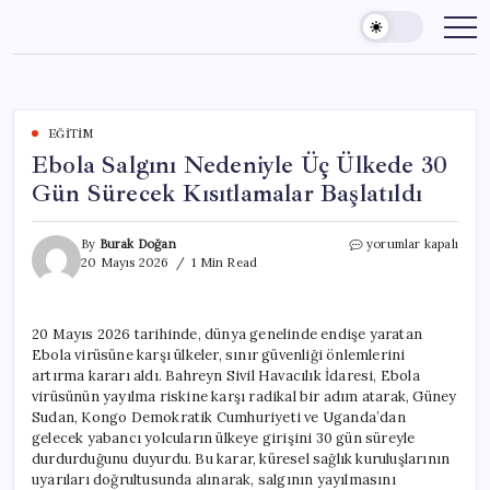
Skip
to
content
EĞITIM
Ebola Salgını Nedeniyle Üç Ülkede 30
Gün Sürecek Kısıtlamalar Başlatıldı
Ebola
By
Burak Doğan
yorumlar kapalı
Salgını
20 Mayıs 2026
1 Min Read
Nedeniyle
Üç
Ülkede
20 Mayıs 2026 tarihinde, dünya genelinde endişe yaratan
30
Ebola virüsüne karşı ülkeler, sınır güvenliği önlemlerini
Gün
Sürecek
artırma kararı aldı. Bahreyn Sivil Havacılık İdaresi, Ebola
Kısıtlamalar
virüsünün yayılma riskine karşı radikal bir adım atarak, Güney
Başlatıldı
Sudan, Kongo Demokratik Cumhuriyeti ve Uganda’dan
için
gelecek yabancı yolcuların ülkeye girişini 30 gün süreyle
durdurduğunu duyurdu. Bu karar, küresel sağlık kuruluşlarının
uyarıları doğrultusunda alınarak, salgının yayılmasını