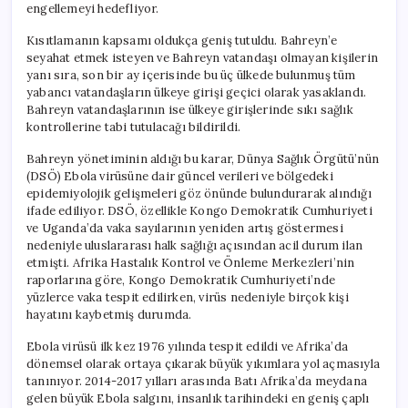
engellemeyi hedefliyor.
Kısıtlamanın kapsamı oldukça geniş tutuldu. Bahreyn’e
seyahat etmek isteyen ve Bahreyn vatandaşı olmayan kişilerin
yanı sıra, son bir ay içerisinde bu üç ülkede bulunmuş tüm
yabancı vatandaşların ülkeye girişi geçici olarak yasaklandı.
Bahreyn vatandaşlarının ise ülkeye girişlerinde sıkı sağlık
kontrollerine tabi tutulacağı bildirildi.
Bahreyn yönetiminin aldığı bu karar, Dünya Sağlık Örgütü’nün
(DSÖ) Ebola virüsüne dair güncel verileri ve bölgedeki
epidemiyolojik gelişmeleri göz önünde bulundurarak alındığı
ifade ediliyor. DSÖ, özellikle Kongo Demokratik Cumhuriyeti
ve Uganda’da vaka sayılarının yeniden artış göstermesi
nedeniyle uluslararası halk sağlığı açısından acil durum ilan
etmişti. Afrika Hastalık Kontrol ve Önleme Merkezleri’nin
raporlarına göre, Kongo Demokratik Cumhuriyeti’nde
yüzlerce vaka tespit edilirken, virüs nedeniyle birçok kişi
hayatını kaybetmiş durumda.
Ebola virüsü ilk kez 1976 yılında tespit edildi ve Afrika’da
dönemsel olarak ortaya çıkarak büyük yıkımlara yol açmasıyla
tanınıyor. 2014-2017 yılları arasında Batı Afrika’da meydana
gelen büyük Ebola salgını, insanlık tarihindeki en geniş çaplı