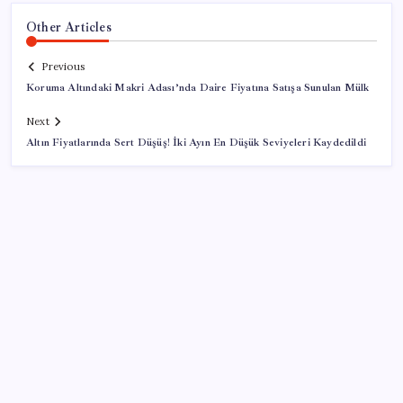
Other Articles
Previous
Koruma Altındaki Makri Adası’nda Daire Fiyatına Satışa Sunulan Mülk
Next
Altın Fiyatlarında Sert Düşüş! İki Ayın En Düşük Seviyeleri Kaydedildi
SON YAZILAR
Butlan yönetiminden dikkat çeken ‘transfer’ yorumu:
‘Demek ki AK Parti, CHP’ye yaklaştı’