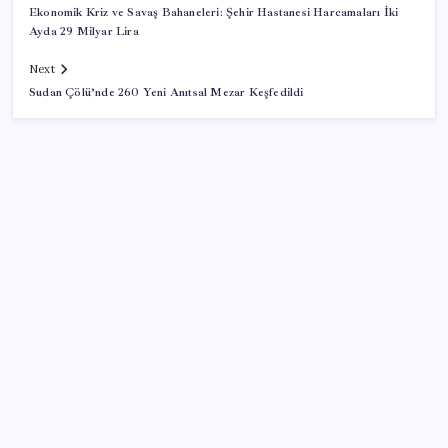
Ekonomik Kriz ve Savaş Bahaneleri: Şehir Hastanesi Harcamaları İki
Ayda 29 Milyar Lira
Next
Sudan Çölü’nde 260 Yeni Anıtsal Mezar Keşfedildi
SON YAZILAR
Altın fiyatlarında yükseliş serisi sürüyor: Gram,
çeyrek ve Cumhuriyet altını bugün ne kadar oldu?
Güncel altın fiyatları 5 Ağustos 2026 Çarşamba…
Son dakika… Devlet Bahçeli ‘çerçeve yasa’yı imzaladı