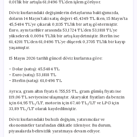
0,01’lik bir artışla 61,0496 TL’den işlem görüyor.
Döviz kurlarındaki değişimlerin detaylarına baktığımızda,
doların 14 Mayıs’taki satış değeri 45,4349 TL iken, 15 Mayıs’ta
45,5484 TL’ye çıkarak 0,1135 TL’lik bir artış göstermiştir.
Euro, aynı tarihler arasında 53,1724 TL’den 53,1818 TL’ye
yükselerek 0,0094 TL’lik bir artış kaydetmiştir. Sterlin ise
61,4201 TL’den 61,0496 TL’ye düşerek 0,3705 TL’lik bir kayıp
yaşamıştır.
15 Mayıs 2026 tarihli güncel döviz kurlarına göre:
– Dolar (satış): 45,5484 TL
– Euro (satış): 53,1818 TL
– Sterlin (satış): 61,0496 TL
Ayrıca, gram altın fiyatı 6.755,55 TL, gram gümüş fiyatı ise
119,06 TL seviyesine ulaşmıştır. Akaryakıt fiyatları da benzin
için 64,95 TL/LT, motorin için 67,40 TL/LT ve LPG için
33,89 TL/LT olarak kaydedilmiştir.
Döviz kurlarındaki bu hızlı değişim, yatırımcılar ve
ekonomistler tarafından dikkatle izleniyor. Bu durum,
piyasalarda belirsizlik yaratmaya devam ediyor.