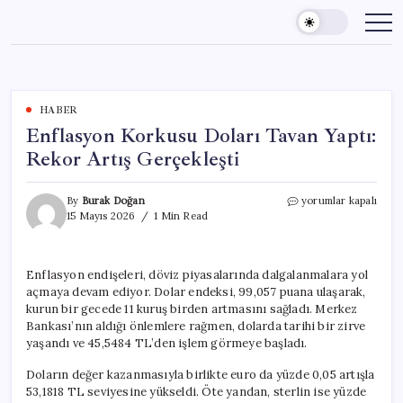
Skip
to
content
HABER
Enflasyon Korkusu Doları Tavan Yaptı:
Rekor Artış Gerçekleşti
Enflasyon
By
Burak Doğan
yorumlar kapalı
Korkusu
15 Mayıs 2026
1 Min Read
Doları
Tavan
Yaptı:
Enflasyon endişeleri, döviz piyasalarında dalgalanmalara yol
Rekor
açmaya devam ediyor. Dolar endeksi, 99,057 puana ulaşarak,
Artış
Gerçekleşti
kurun bir gecede 11 kuruş birden artmasını sağladı. Merkez
için
Bankası’nın aldığı önlemlere rağmen, dolarda tarihi bir zirve
yaşandı ve 45,5484 TL’den işlem görmeye başladı.
Doların değer kazanmasıyla birlikte euro da yüzde 0,05 artışla
53,1818 TL seviyesine yükseldi. Öte yandan, sterlin ise yüzde