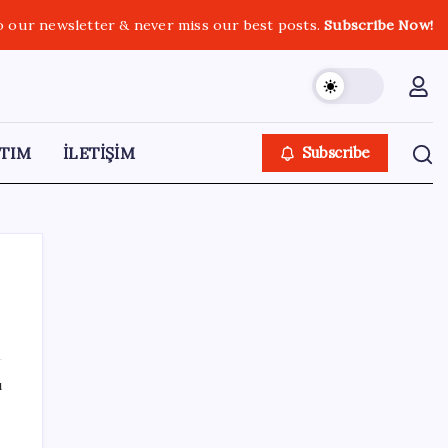
o our newsletter & never miss our best posts.
Subscribe Now!
TIM
İLETİŞİM
Subscribe
SON YAZILAR
ı
‘Tek çatı altında toplanmalı’ dedi: Akın
Gürlek’ten ‘internet gazeteciliği’ için yasa