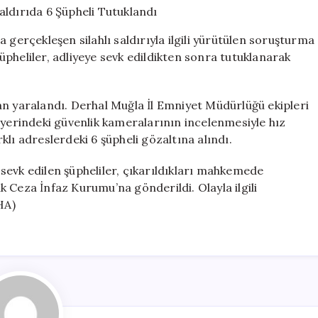
Silahlı
Saldırıda
 gerçekleşen silahlı saldırıyla ilgili yürütülen soruşturma
6
pheliler, adliyeye sevk edildikten sonra tutuklanarak
Şüpheli
Tutuklandı
için
an yaralandı. Derhal Muğla İl Emniyet Müdürlüğü ekipleri
 yerindeki güvenlik kameralarının incelenmesiyle hız
lı adreslerdeki 6 şüpheli gözaltına alındı.
sevk edilen şüpheliler, çıkarıldıkları mahkemede
 Ceza İnfaz Kurumu’na gönderildi. Olayla ilgili
HA)