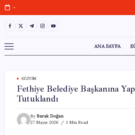
Skip
-
to
content
https://www.facebook.com/
https://twitter.com/
https://t.me/
https://www.instagram.com/
https://youtube.com/
ANA SAYFA
E
EĞITIM
Fethiye Belediye Başkanına Yapı
Tutuklandı
By
Burak Doğan
27 Mayıs 2026
1 Min Read