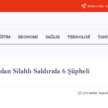
Subscribe t
ĞİTİM
EKONOMİ
SAĞLIK
TEKNOLOJİ
TANI
lan Silahlı Saldırıda 6 Şüpheli
Fethiye
yorumlar kapal
Belediye
Başkanına
Yapılan