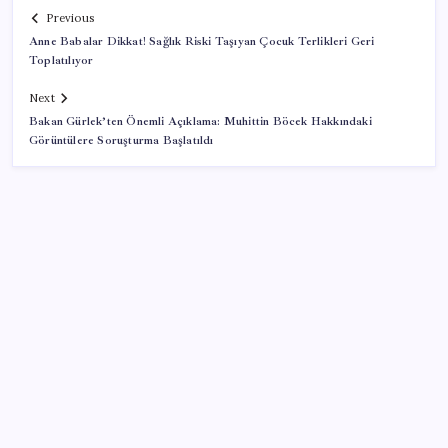
Previous
Anne Babalar Dikkat! Sağlık Riski Taşıyan Çocuk Terlikleri Geri
Toplatılıyor
Next
Bakan Gürlek’ten Önemli Açıklama: Muhittin Böcek Hakkındaki
Görüntülere Soruşturma Başlatıldı
SON YAZILAR
Gaziantep’te Kurutmalık Tezgahları Renklendi
Dolphin Tayfunu: 1 Milyon Kişi Tahliye Edildi