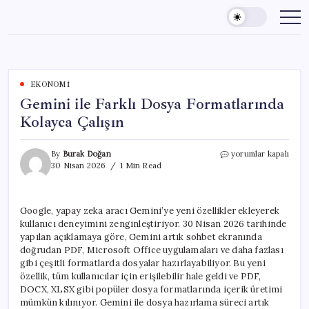
Skip
to
content
EKONOMI
Gemini ile Farklı Dosya Formatlarında
Kolayca Çalışın
Gemini
By
Burak Doğan
yorumlar kapalı
ile
30 Nisan 2026
1 Min Read
Farklı
Dosya
Formatlarında
Google, yapay zeka aracı Gemini’ye yeni özellikler ekleyerek
Kolayca
kullanıcı deneyimini zenginleştiriyor. 30 Nisan 2026 tarihinde
Çalışın
için
yapılan açıklamaya göre, Gemini artık sohbet ekranında
doğrudan PDF, Microsoft Office uygulamaları ve daha fazlası
gibi çeşitli formatlarda dosyalar hazırlayabiliyor. Bu yeni
özellik, tüm kullanıcılar için erişilebilir hale geldi ve PDF,
DOCX, XLSX gibi popüler dosya formatlarında içerik üretimi
mümkün kılınıyor. Gemini ile dosya hazırlama süreci artık