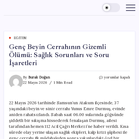
Skip
to
content
EĞITIM
Genç Beyin Cerrahının Gizemli
Ölümü: Sağlık Sorunları ve Soru
İşaretleri
Genç
By
Burak Doğan
yorumlar kapalı
Beyin
22 Mayıs 2026
1 Min Read
Cerrahının
Gizemli
Ölümü:
22 Mayıs 2026 tarihinde Samsun’un Atakum ilçesinde, 37
Sağlık
yaşındaki beyin ve sinir cerrahı Yunus Emre Durmuş, evinde
Sorunları
ve
aniden rahatsızlandı. Sabah saat 06.00 sularında göğsünde
Soru
şiddetli bir sıkışma hissederek fenalaşan Durmuş, ailesi
İşaretleri
tarafından hemen 112 Acil Çağrı Merkezi’ne haber verildi. Kısa
için
sürede olay yerine ulaşan sağlık ekipleri, kalp krizi şüphesi ile
genç cerrahı ilk müdahaleden sonra yakınlardaki özel bir