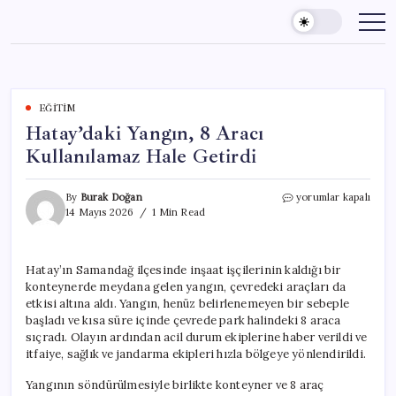
Skip
to
content
EĞITIM
Hatay’daki Yangın, 8 Aracı
Kullanılamaz Hale Getirdi
Hatay’daki
By
Burak Doğan
yorumlar kapalı
Yangın,
14 Mayıs 2026
1 Min Read
8
Aracı
Kullanılamaz
Hatay’ın Samandağ ilçesinde inşaat işçilerinin kaldığı bir
Hale
konteynerde meydana gelen yangın, çevredeki araçları da
Getirdi
için
etkisi altına aldı. Yangın, henüz belirlenemeyen bir sebeple
başladı ve kısa süre içinde çevrede park halindeki 8 araca
sıçradı. Olayın ardından acil durum ekiplerine haber verildi ve
itfaiye, sağlık ve jandarma ekipleri hızla bölgeye yönlendirildi.
Yangının söndürülmesiyle birlikte konteyner ve 8 araç