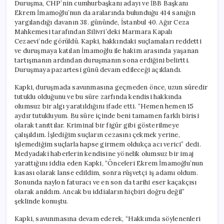
Duruşma, CHP’nin cumhurbaşkanı adayı ve İBB Başkanı
Ekrem İmamoğlu’nun da aralarında bulunduğu 414 sanığın
yargılandığı davanın 38. gününde, İstanbul 40. Ağır Ceza
Mahkemesi tarafından Silivri’deki Marmara Kapalı
Cezaevi’nde görüldü. Kapki, hakkındaki suçlamaları reddetti
ve duruşmaya katılan İmamoğlu ile hakim arasında yaşanan
tartışmanın ardından duruşmanın sona erdiğini belirtti.
Duruşmaya pazartesi günü devam edileceği açıklandı.
Kapki, duruşmada savunmasına geçmeden önce, uzun süredir
tutuklu olduğunu ve bu süre zarfında kendisi hakkında
olumsuz bir algı yaratıldığını ifade etti. “Hemen hemen 15
aydır tutukluyum. Bu süre içinde beni tamamen farklı birisi
olarak tanıttılar. Kriminal bir figür gibi gösterilmeye
çalışıldım. İşlediğim suçların cezasını çekmek yerine,
işlemediğim suçlarla hapse girmem oldukça acı verici” dedi.
Medyadaki haberlerin kendisine yönelik olumsuz bir imaj
yarattığını iddia eden Kapki, “Önceleri Ekrem İmamoğlu’nun
kasası olarak lanse edildim, sonra rüşvetçi iş adamı oldum.
Sonunda naylon faturacı ve en son da tarihi eser kaçakçısı
olarak anıldım. Ancak bu iddiaların hiçbiri doğru değil”
şeklinde konuştu.
Kapki, savunmasına devam ederek, “Hakkımda söylenenleri