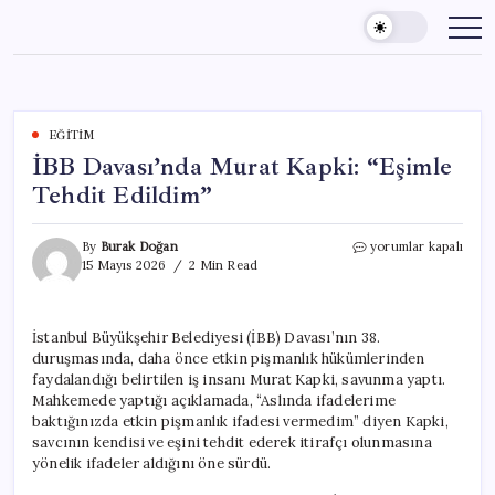
Skip
to
content
EĞITIM
İBB Davası’nda Murat Kapki: “Eşimle
Tehdit Edildim”
İBB
By
Burak Doğan
yorumlar kapalı
Davası’nda
15 Mayıs 2026
2 Min Read
Murat
Kapki:
“Eşimle
İstanbul Büyükşehir Belediyesi (İBB) Davası’nın 38.
Tehdit
duruşmasında, daha önce etkin pişmanlık hükümlerinden
Edildim”
için
faydalandığı belirtilen iş insanı Murat Kapki, savunma yaptı.
Mahkemede yaptığı açıklamada, “Aslında ifadelerime
baktığınızda etkin pişmanlık ifadesi vermedim” diyen Kapki,
savcının kendisi ve eşini tehdit ederek itirafçı olunmasına
yönelik ifadeler aldığını öne sürdü.