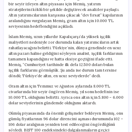
bir seyir izleyen altın piyasası için Memiş, yatırım
stratejilerini köklü bir şekilde değiştirecek analizler paylaştı.
Altın yatırımcılarının karşısına çıkacak “dev fırsat” kapılarının
aralandığını vurgulayan Memiş, gram altın için 10.000 TL
seviyesinin hedeflendiğini açıkladı.
İslam Memiş, uzun yıllardır Kapalıçarşı’da yüksek işçilik
maliyetleri nedeniyle zor durumda kalan yatırımcıların artık
rahatlayacağını belirtti. Türkiye’nin, dünya genelinde en ucuz
altın pazarı haline geldiğini söyleyen analist, işçilik farklarının
tamamen kapandığını ve hatta eksiye geçtiğini ifade etti.
Memiş, “Cumhuriyet tarihinde ilk defa 12.500 doları bulan
işçilik farklarını görmüştük. Şu anda ise durum tam tersine
döndü; Türkiye’de altın, en ucuz seviyelerde” dedi.
Gram altın için Temmuz ve Ağustos aylarında 8.000 TL
civarlarında bir seyir öngören Memiş, yıl sonu hedefinin ise
10.000 TL olduğunu belirtti. Ayrıca ons altın için 5.800 – 6.000
dolar seviyelerinin gündemde olduğunu aktardı.
Gümüş piyasasında da önemli gelişmeler bekleyen Memiş, ons
gümüş fiyatlarının 96 dolar direncini aşması durumunda 102 –
106 dolar aralığının yeniden test edileceğini öngördüğünü
söyledi. BIST 100 endeksindeki dalgalanmaların geçici