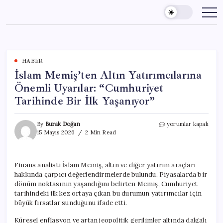
Skip
to
content
HABER
İslam Memiş’ten Altın Yatırımcılarına
Önemli Uyarılar: “Cumhuriyet
Tarihinde Bir İlk Yaşanıyor”
İslam
By
Burak Doğan
yorumlar kapalı
Memiş’ten
15 Mayıs 2026
2 Min Read
Altın
Yatırımcılarına
Önemli
Finans analisti İslam Memiş, altın ve diğer yatırım araçları
Uyarılar:
hakkında çarpıcı değerlendirmelerde bulundu. Piyasalarda bir
“Cumhuriyet
Tarihinde
dönüm noktasının yaşandığını belirten Memiş, Cumhuriyet
Bir
tarihindeki ilk kez ortaya çıkan bu durumun yatırımcılar için
İlk
büyük fırsatlar sunduğunu ifade etti.
Yaşanıyor”
için
Küresel enflasyon ve artan jeopolitik gerilimler altında dalgalı