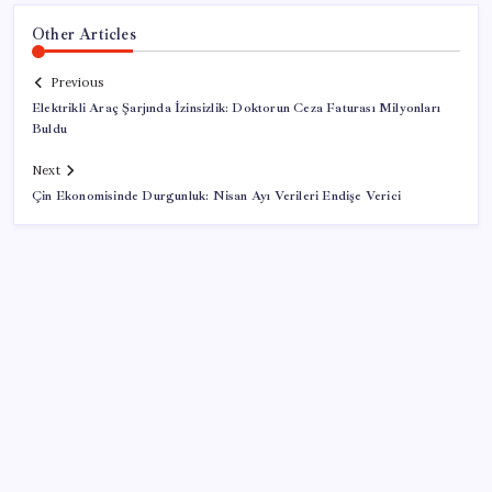
Other Articles
Previous
Elektrikli Araç Şarjında İzinsizlik: Doktorun Ceza Faturası Milyonları
Buldu
Next
Çin Ekonomisinde Durgunluk: Nisan Ayı Verileri Endişe Verici
SON YAZILAR
Altın fiyatlarında yükseliş serisi sürüyor: Gram,