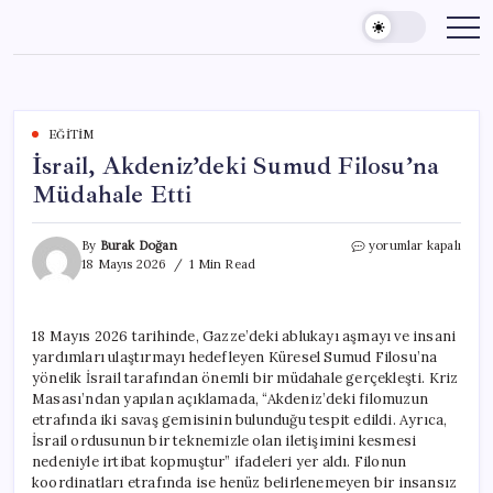
Skip
to
content
EĞITIM
İsrail, Akdeniz’deki Sumud Filosu’na
Müdahale Etti
İsrail,
By
Burak Doğan
yorumlar kapalı
Akdeniz’deki
18 Mayıs 2026
1 Min Read
Sumud
Filosu’na
Müdahale
18 Mayıs 2026 tarihinde, Gazze’deki ablukayı aşmayı ve insani
Etti
yardımları ulaştırmayı hedefleyen Küresel Sumud Filosu’na
için
yönelik İsrail tarafından önemli bir müdahale gerçekleşti. Kriz
Masası’ndan yapılan açıklamada, “Akdeniz’deki filomuzun
etrafında iki savaş gemisinin bulunduğu tespit edildi. Ayrıca,
İsrail ordusunun bir teknemizle olan iletişimini kesmesi
nedeniyle irtibat kopmuştur” ifadeleri yer aldı. Filonun
koordinatları etrafında ise henüz belirlenemeyen bir insansız