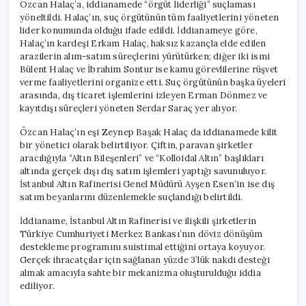
Özcan Halaç’a, iddianamede “örgüt liderliği” suçlaması
yöneltildi. Halaç’ın, suç örgütünün tüm faaliyetlerini yöneten
lider konumunda olduğu ifade edildi. İddianameye göre,
Halaç’ın kardeşi Erkam Halaç, haksız kazançla elde edilen
arazilerin alım-satım süreçlerini yürütürken; diğer iki ismi
Bülent Halaç ve İbrahim Sontur ise kamu görevlilerine rüşvet
verme faaliyetlerini organize etti. Suç örgütünün başka üyeleri
arasında, dış ticaret işlemlerini izleyen Erman Dönmez ve
kayıtdışı süreçleri yöneten Serdar Saraç yer alıyor.
Özcan Halaç’ın eşi Zeynep Başak Halaç da iddianamede kilit
bir yönetici olarak belirtiliyor. Çiftin, paravan şirketler
aracılığıyla “Altın Bileşenleri” ve “Kolloidal Altın” başlıkları
altında gerçek dışı dış satım işlemleri yaptığı savunuluyor.
İstanbul Altın Rafinerisi Genel Müdürü Ayşen Esen’in ise dış
satım beyanlarını düzenlemekle suçlandığı belirtildi.
İddianame, İstanbul Altın Rafinerisi ve ilişkili şirketlerin
Türkiye Cumhuriyeti Merkez Bankası’nın döviz dönüşüm
destekleme programını suistimal ettiğini ortaya koyuyor.
Gerçek ihracatçılar için sağlanan yüzde 3’lük nakdi desteği
almak amacıyla sahte bir mekanizma oluşturulduğu iddia
ediliyor.