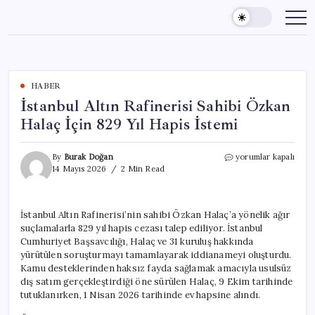
Skip
to
content
HABER
İstanbul Altın Rafinerisi Sahibi Özkan
Halaç İçin 829 Yıl Hapis İstemi
İstanbul
By
Burak Doğan
yorumlar kapalı
Altın
14 Mayıs 2026
2 Min Read
Rafinerisi
Sahibi
Özkan
İstanbul Altın Rafinerisi’nin sahibi Özkan Halaç’a yönelik ağır
Halaç
suçlamalarla 829 yıl hapis cezası talep ediliyor. İstanbul
İçin
829
Cumhuriyet Başsavcılığı, Halaç ve 31 kuruluş hakkında
Yıl
yürütülen soruşturmayı tamamlayarak iddianameyi oluşturdu.
Hapis
Kamu desteklerinden haksız fayda sağlamak amacıyla usulsüz
İstemi
dış satım gerçekleştirdiği öne sürülen Halaç, 9 Ekim tarihinde
için
tutuklanırken, 1 Nisan 2026 tarihinde ev hapsine alındı.