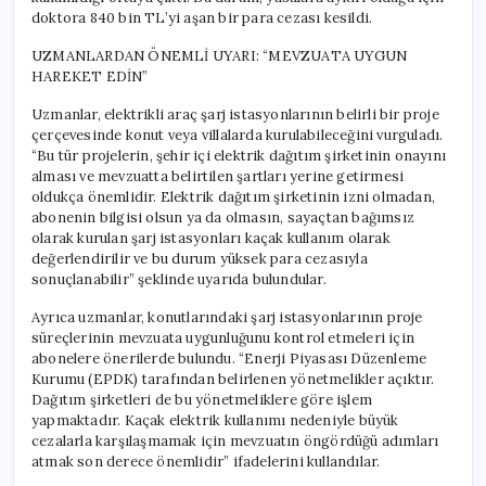
Cezası
doktora 840 bin TL’yi aşan bir para cezası kesildi.
için
UZMANLARDAN ÖNEMLİ UYARI: “MEVZUATA UYGUN
HAREKET EDİN”
Uzmanlar, elektrikli araç şarj istasyonlarının belirli bir proje
çerçevesinde konut veya villalarda kurulabileceğini vurguladı.
“Bu tür projelerin, şehir içi elektrik dağıtım şirketinin onayını
alması ve mevzuatta belirtilen şartları yerine getirmesi
oldukça önemlidir. Elektrik dağıtım şirketinin izni olmadan,
abonenin bilgisi olsun ya da olmasın, sayaçtan bağımsız
olarak kurulan şarj istasyonları kaçak kullanım olarak
değerlendirilir ve bu durum yüksek para cezasıyla
sonuçlanabilir” şeklinde uyarıda bulundular.
Ayrıca uzmanlar, konutlarındaki şarj istasyonlarının proje
süreçlerinin mevzuata uygunluğunu kontrol etmeleri için
abonelere önerilerde bulundu. “Enerji Piyasası Düzenleme
Kurumu (EPDK) tarafından belirlenen yönetmelikler açıktır.
Dağıtım şirketleri de bu yönetmeliklere göre işlem
yapmaktadır. Kaçak elektrik kullanımı nedeniyle büyük
cezalarla karşılaşmamak için mevzuatın öngördüğü adımları
atmak son derece önemlidir” ifadelerini kullandılar.