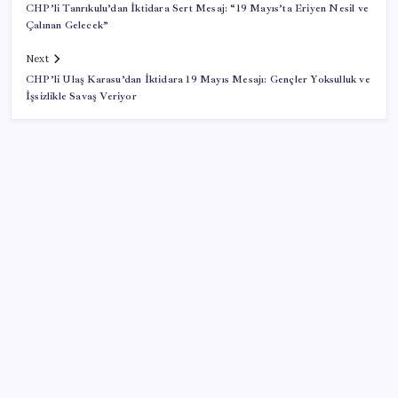
CHP’li Tanrıkulu’dan İktidara Sert Mesaj: “19 Mayıs’ta Eriyen Nesil ve
Çalınan Gelecek”
Next
CHP’li Ulaş Karasu’dan İktidara 19 Mayıs Mesajı: Gençler Yoksulluk ve
İşsizlikle Savaş Veriyor
SON YAZILAR
Yargıtay’dan kritik karar: SGK emekliye faiz
ödeyecek!
Artık çalışan primi tazminata yansıyacak