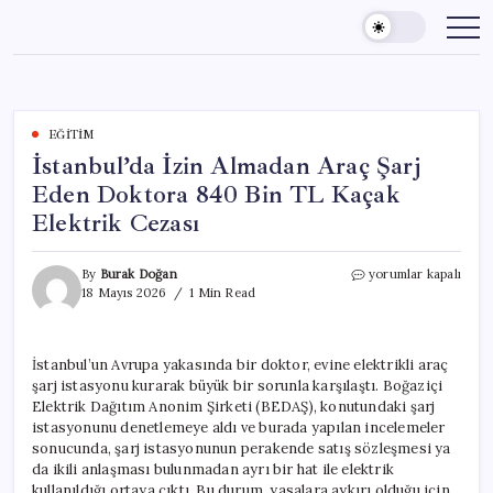
Skip
to
content
EĞITIM
İstanbul’da İzin Almadan Araç Şarj
Eden Doktora 840 Bin TL Kaçak
Elektrik Cezası
İstanbul’da
By
Burak Doğan
yorumlar kapalı
İzin
18 Mayıs 2026
1 Min Read
Almadan
Araç
Şarj
İstanbul’un Avrupa yakasında bir doktor, evine elektrikli araç
Eden
şarj istasyonu kurarak büyük bir sorunla karşılaştı. Boğaziçi
Doktora
840
Elektrik Dağıtım Anonim Şirketi (BEDAŞ), konutundaki şarj
Bin
istasyonunu denetlemeye aldı ve burada yapılan incelemeler
TL
sonucunda, şarj istasyonunun perakende satış sözleşmesi ya
Kaçak
da ikili anlaşması bulunmadan ayrı bir hat ile elektrik
Elektrik
kullanıldığı ortaya çıktı. Bu durum, yasalara aykırı olduğu için