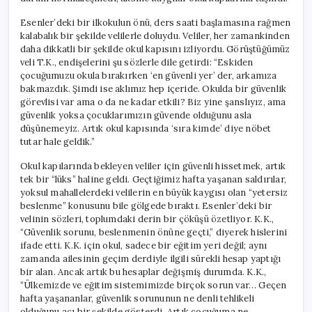
Esenler’deki bir ilkokulun önü, ders saati başlamasına rağmen
kalabalık bir şekilde velilerle doluydu. Veliler, her zamankinden
daha dikkatli bir şekilde okul kapısını izliyordu. Görüştüğümüz
veli T.K., endişelerini şu sözlerle dile getirdi: “Eskiden
çocuğumuzu okula bırakırken ‘en güvenli yer’ der, arkamıza
bakmazdık. Şimdi ise aklımız hep içeride. Okulda bir güvenlik
görevlisi var ama o da ne kadar etkili? Biz yine şanslıyız, ama
güvenlik yoksa çocuklarımızın güvende olduğunu asla
düşünemeyiz. Artık okul kapısında ‘sıra kimde’ diye nöbet
tutar hale geldik.”
Okul kapılarında bekleyen veliler için güvenli hissetmek, artık
tek bir “lüks” haline geldi. Geçtiğimiz hafta yaşanan saldırılar,
yoksul mahallelerdeki velilerin en büyük kaygısı olan “yetersiz
beslenme” konusunu bile gölgede bıraktı. Esenler’deki bir
velinin sözleri, toplumdaki derin bir çöküşü özetliyor. K.K.,
“Güvenlik sorunu, beslenmenin önüne geçti,” diyerek hislerini
ifade etti. K.K. için okul, sadece bir eğitim yeri değil; aynı
zamanda ailesinin geçim derdiyle ilgili sürekli hesap yaptığı
bir alan. Ancak artık bu hesaplar değişmiş durumda. K.K.,
“Ülkemizde ve eğitim sistemimizde birçok sorun var… Geçen
hafta yaşananlar, güvenlik sorununun ne denli tehlikeli
olduğunu acı bir şekilde gösterdi. Artık çocuğuma ne