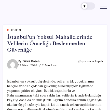
Skip
to
content
EĞITIM
İstanbul’un Yoksul Mahallelerinde
Velilerin Önceliği: Beslenmeden
Güvenliğe
İstanbul’un
By
Burak Doğan
yorumlar kapalı
Yoksul
23 Nisan 2026
2 Min Read
Mahallelerinde
Velilerin
Önceliği:
İstanbul’un yoksul bölgelerinde, veliler artık çocuklarının
Beslenmeden
harçlıklarından çok can güvenliğini konuşuyor. Eğitimde
Güvenliğe
için
yaşanan şiddet olayları, özellikle Şanlıurfa ve
Kahramanmaraş’taki son saldırılar, velilerin içinde bulunduğu
kaygıyı daha da derinleştirdi. Eğitim sendikalarının çağrısıyla
okullar üç gün süreyle kapalı kaldı, ancak tekrar açıldıklarında
durum normalleşmedi; aksine kaygılar okul kapılarına taşındı.