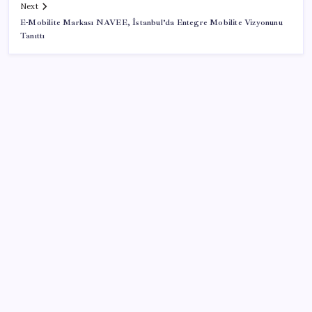
Next
E-Mobilite Markası NAVEE, İstanbul’da Entegre Mobilite Vizyonunu
Tanıttı
SON YAZILAR
Butlan yönetiminden dikkat çeken ‘transfer’ yorumu:
‘Demek ki AK Parti, CHP’ye yaklaştı’
ABD ile ticaret gerilimine rağmen artış: Çin malları
tüm dünyayı sarıyor
2026 YÖKDİL/2 ne zaman, saat kaçta? YÖKDİL/2
sınavı kaç dakika, kaç soru?