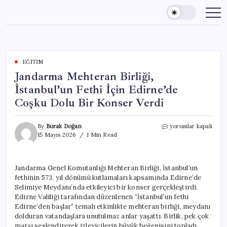
Skip
to
content
EĞITIM
Jandarma Mehteran Birliği,
İstanbul’un Fethi İçin Edirne’de
Coşku Dolu Bir Konser Verdi
Jandarma
By
Burak Doğan
yorumlar kapalı
Mehteran
15 Mayıs 2026
1 Min Read
Birliği,
İstanbul’un
Fethi
Jandarma Genel Komutanlığı Mehteran Birliği, İstanbul’un
İçin
fethinin 573. yıl dönümü kutlamaları kapsamında Edirne’de
Edirne’de
Coşku
Selimiye Meydanı’nda etkileyici bir konser gerçekleştirdi.
Dolu
Edirne Valiliği tarafından düzenlenen “İstanbul’un fethi
Bir
Edirne’den başlar” temalı etkinlikte mehteran birliği, meydanı
Konser
dolduran vatandaşlara unutulmaz anlar yaşattı. Birlik, pek çok
Verdi
marşı seslendirerek izleyicilerin büyük beğenisini topladı.