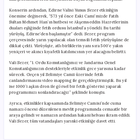
için
Konserin ardından, Edirne Valisi Yunus Sezer etkinliğin
önemine değinerek, “573 yıl önce Eski Cami’mizde Fatih
Sultan Mehmet Han’ın hutbesi ve Akşemseddin Hazretlerinin
duaları eşliğinde fetih ordusu İstanbul’a yöneldi. Bu tarihi
yürüyüş, Edirne’den başlamıştır” dedi. Sezer, program
çerçevesinde yarın yapılacak olan temsili fetih yürüyüşüne de
dikkat çekti. Yürüyüşte, atlı birliklerin yanı sıra 500’e yakın
yeniçeri ve akıncı kıyafetli katılımcının yer alacağını belirtti.
Vali Sezer, “1. Ordu Komutanlığımız ve Jandarma Genel
Komutanlığımızın destekleriyle etkinlik gece yarısına kadar
sürecek. Geçen yıl Selimiye Camii üzerinde fetih
canlandırmasını video mapping ile gerçekleştirmiştik. Bu yıl
ise 1000’i aşkın dron ile görsel bir fetih gösterisi yaparak
programımızı sonlandıracağız” şeklinde konuştu.
Ayrıca, etkinlikler kapsamında Selimiye Camisi’nde cuma
namazı öncesi düzenlenen mevlit programında cemaatle bir
araya gelindi ve namazın ardından hakani helvası ikram edildi.
Vali Sezer, tüm vatandaşları yarınki etkinliğe davet etti.