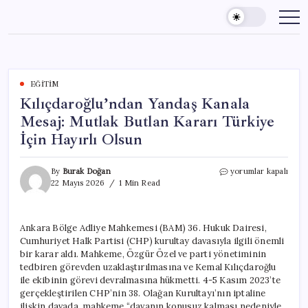
Skip
to
content
EĞITIM
Kılıçdaroğlu’ndan Yandaş Kanala
Mesaj: Mutlak Butlan Kararı Türkiye
İçin Hayırlı Olsun
Kılıçdaroğlu’ndan
By
Burak Doğan
yorumlar kapalı
Yandaş
22 Mayıs 2026
1 Min Read
Kanala
Mesaj:
Mutlak
Ankara Bölge Adliye Mahkemesi (BAM) 36. Hukuk Dairesi,
Butlan
Cumhuriyet Halk Partisi (CHP) kurultay davasıyla ilgili önemli
Kararı
Türkiye
bir karar aldı. Mahkeme, Özgür Özel ve parti yönetiminin
İçin
tedbiren görevden uzaklaştırılmasına ve Kemal Kılıçdaroğlu
Hayırlı
ile ekibinin görevi devralmasına hükmetti. 4-5 Kasım 2023’te
Olsun
gerçekleştirilen CHP’nin 38. Olağan Kurultayı’nın iptaline
için
ilişkin davada, mahkeme “davanın konusuz kalması nedeniyle