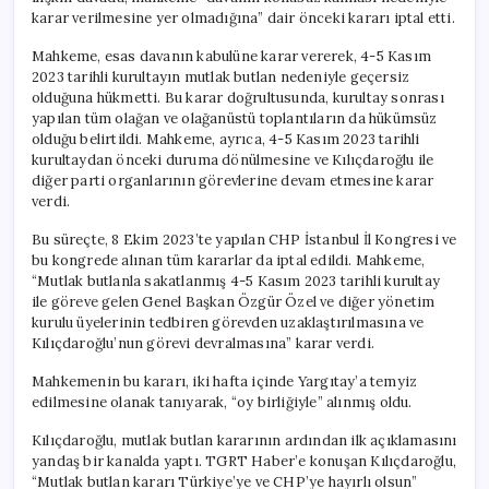
karar verilmesine yer olmadığına” dair önceki kararı iptal etti.
Mahkeme, esas davanın kabulüne karar vererek, 4-5 Kasım
2023 tarihli kurultayın mutlak butlan nedeniyle geçersiz
olduğuna hükmetti. Bu karar doğrultusunda, kurultay sonrası
yapılan tüm olağan ve olağanüstü toplantıların da hükümsüz
olduğu belirtildi. Mahkeme, ayrıca, 4-5 Kasım 2023 tarihli
kurultaydan önceki duruma dönülmesine ve Kılıçdaroğlu ile
diğer parti organlarının görevlerine devam etmesine karar
verdi.
Bu süreçte, 8 Ekim 2023’te yapılan CHP İstanbul İl Kongresi ve
bu kongrede alınan tüm kararlar da iptal edildi. Mahkeme,
“Mutlak butlanla sakatlanmış 4-5 Kasım 2023 tarihli kurultay
ile göreve gelen Genel Başkan Özgür Özel ve diğer yönetim
kurulu üyelerinin tedbiren görevden uzaklaştırılmasına ve
Kılıçdaroğlu’nun görevi devralmasına” karar verdi.
Mahkemenin bu kararı, iki hafta içinde Yargıtay’a temyiz
edilmesine olanak tanıyarak, “oy birliğiyle” alınmış oldu.
Kılıçdaroğlu, mutlak butlan kararının ardından ilk açıklamasını
yandaş bir kanalda yaptı. TGRT Haber’e konuşan Kılıçdaroğlu,
“Mutlak butlan kararı Türkiye’ye ve CHP’ye hayırlı olsun”