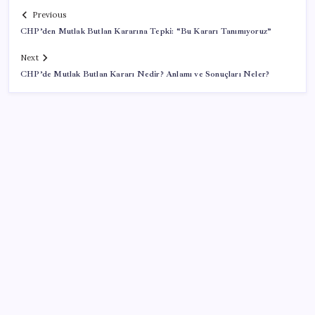
Previous
CHP’den Mutlak Butlan Kararına Tepki: “Bu Kararı Tanımıyoruz”
Next
CHP’de Mutlak Butlan Kararı Nedir? Anlamı ve Sonuçları Neler?
SON YAZILAR
Altın fiyatlarında yükseliş serisi sürüyor: Gram,
çeyrek ve Cumhuriyet altını bugün ne kadar oldu?
Güncel altın fiyatları 5 Ağustos 2026 Çarşamba…
Son dakika… Devlet Bahçeli ‘çerçeve yasa’yı imzaladı