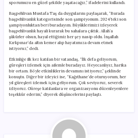
sporumuzu en güzel şekilde yaşatacağız,” ifadelerini kullandı.
Başpehlivan Mustafa Taş da duygularını paylaşarak, “Burada
başpehlivanlık kategorisinde son şampiyonum. 2024’teki son
şampiyonluktan beri buradayım. Büyüklerimizi izleyerek
başpehlivanlık hayali kurarak bu sahalara çıktık. Allah’a
şükürler olsun, hayal ettiğimiz her şey nasip oldu. İnşallah
Kırkpınar’da altın kemer alıp hayatımıza devam etmek
istiyoruz,” dedi.
Etkinliğe ilk kez katılan bir vatandaş, “İlk defa geliyorum,
güreşleri izlemek için ailemle buradayız. Heyecanlıyız, harika
bir ortam. Böyle etkinliklerin devamını istiyoruz,” şeklinde
konuştu. Diğer bir izleyici ise, “Kağıthane’de oturuyorum, her
yıl güreşleri izlemek için geliyorum. Çok seviyoruz, severek
izliyoruz. Güreşe katılanlara ve organizasyonu düzenleyenlere
teşekkür ederim,” diyerek düşüncelerini paylaştı.