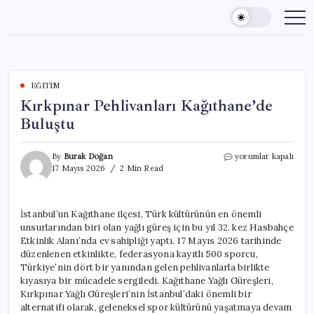
Skip
to
content
EĞITIM
Kırkpınar Pehlivanları Kağıthane’de
Buluştu
Kırkpınar
By
Burak Doğan
yorumlar kapalı
Pehlivanları
17 Mayıs 2026
2 Min Read
Kağıthane’de
Buluştu
için
İstanbul’un Kağıthane ilçesi, Türk kültürünün en önemli
unsurlarından biri olan yağlı güreş için bu yıl 32. kez Hasbahçe
Etkinlik Alanı’nda ev sahipliği yaptı. 17 Mayıs 2026 tarihinde
düzenlenen etkinlikte, federasyona kayıtlı 500 sporcu,
Türkiye’nin dört bir yanından gelen pehlivanlarla birlikte
kıyasıya bir mücadele sergiledi. Kağıthane Yağlı Güreşleri,
Kırkpınar Yağlı Güreşleri’nin İstanbul’daki önemli bir
alternatifi olarak, geleneksel spor kültürünü yaşatmaya devam