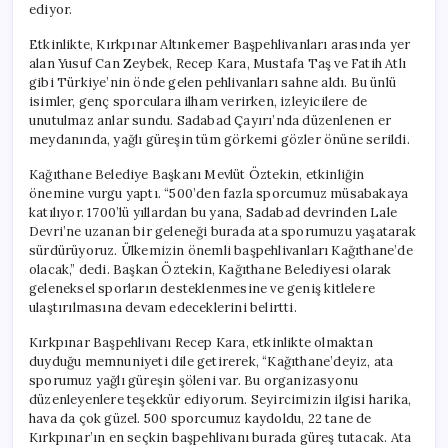
ediyor.
Etkinlikte, Kırkpınar Altınkemer Başpehlivanları arasında yer
alan Yusuf Can Zeybek, Recep Kara, Mustafa Taş ve Fatih Atlı
gibi Türkiye’nin önde gelen pehlivanları sahne aldı. Bu ünlü
isimler, genç sporculara ilham verirken, izleyicilere de
unutulmaz anlar sundu. Sadabad Çayırı’nda düzenlenen er
meydanında, yağlı güreşin tüm görkemi gözler önüne serildi.
Kağıthane Belediye Başkanı Mevlüt Öztekin, etkinliğin
önemine vurgu yaptı. “500’den fazla sporcumuz müsabakaya
katılıyor. 1700’lü yıllardan bu yana, Sadabad devrinden Lale
Devri’ne uzanan bir geleneği burada ata sporumuzu yaşatarak
sürdürüyoruz. Ülkemizin önemli başpehlivanları Kağıthane’de
olacak,” dedi. Başkan Öztekin, Kağıthane Belediyesi olarak
geleneksel sporların desteklenmesine ve geniş kitlelere
ulaştırılmasına devam edeceklerini belirtti.
Kırkpınar Başpehlivanı Recep Kara, etkinlikte olmaktan
duyduğu memnuniyeti dile getirerek, “Kağıthane’deyiz, ata
sporumuz yağlı güreşin şöleni var. Bu organizasyonu
düzenleyenlere teşekkür ediyorum. Seyircimizin ilgisi harika,
hava da çok güzel. 500 sporcumuz kaydoldu, 22 tane de
Kırkpınar’ın en seçkin başpehlivanı burada güreş tutacak. Ata