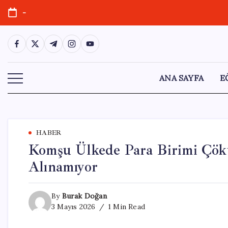
Skip
-
to
content
https://www.facebook.com/
https://twitter.com/
https://t.me/
https://www.instagram.com/
https://youtube.com/
ANA SAYFA
E
HABER
Komşu Ülkede Para Birimi Çökü
Alınamıyor
By
Burak Doğan
3 Mayıs 2026
1 Min Read