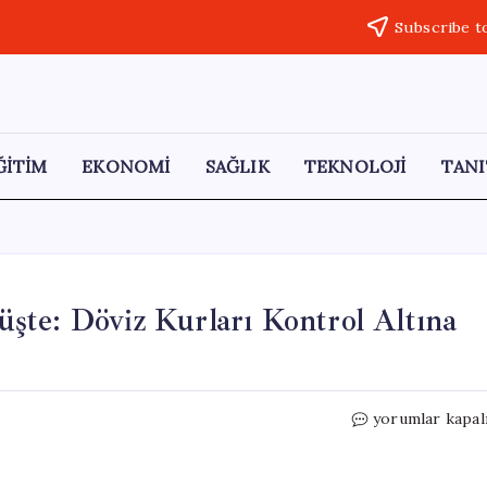
Subscribe t
ĞİTİM
EKONOMİ
SAĞLIK
TEKNOLOJİ
TANI
şte: Döviz Kurları Kontrol Altına
Komşu
yorumlar kapal
Ülkede
Para
Birimi