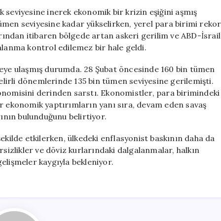
Çöküşte:
 seviyesine inerek ekonomik bir krizin eşiğini aşmış
Döviz
ümen seviyesine kadar yükselirken, yerel para birimi reko
Kurları
arından itibaren bölgede artan askeri gerilim ve ABD-İsrail
Kontrol
alanma kontrol edilemez bir hale geldi.
Altına
Alınamıyor
iyeye ulaşmış durumda. 28 Şubat öncesinde 160 bin tümen
için
irli dönemlerinde 135 bin tümen seviyesine gerilemişti.
onomisini derinden sarstı. Ekonomistler, para birimindeki
ır ekonomik yaptırımların yanı sıra, devam eden savaş
rının bulunduğunu belirtiyor.
ekilde etkilerken, ülkedeki enflasyonist baskının daha da
rsizlikler ve döviz kurlarındaki dalgalanmalar, halkın
elişmeler kaygıyla bekleniyor.