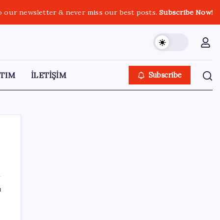
o our newsletter & never miss our best posts.
Subscribe Now!
TIM
İLETİŞİM
Subscribe
SON YAZILAR
ı
ABD’de kısa vadeli enflasyon beklentisi
geriledi