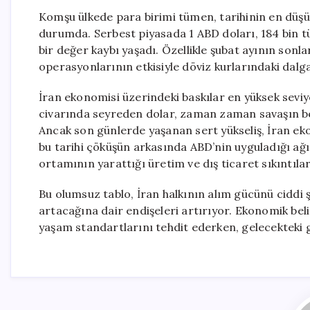
Komşu ülkede para birimi tümen, tarihinin en düşük
durumda. Serbest piyasada 1 ABD doları, 184 bin t
bir değer kaybı yaşadı. Özellikle şubat ayının sonl
operasyonlarının etkisiyle döviz kurlarındaki dalg
İran ekonomisi üzerindeki baskılar en yüksek sev
civarında seyreden dolar, zaman zaman savaşın bel
Ancak son günlerde yaşanan sert yükseliş, İran ek
bu tarihi çöküşün arkasında ABD’nin uyguladığı ağ
ortamının yarattığı üretim ve dış ticaret sıkıntıla
Bu olumsuz tablo, İran halkının alım gücünü ciddi ş
artacağına dair endişeleri artırıyor. Ekonomik beli
yaşam standartlarını tehdit ederken, gelecekteki g