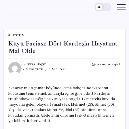
Skip
to
content
EĞITIM
Kuyu Faciası: Dört Kardeşin Hayatına
Mal Oldu
Kuyu
By
Burak Doğan
yorumlar kapalı
Faciası:
17 Mayıs 2026
1 Min Read
Dört
Kardeşin
Hayatına
Aksaray’ın Koçpınar köyünde, elma bahçesindeki bir su
Mal
kuyusunu temizlemek amacıyla içine giren dört kardeşin
Oldu
için
trajik hikayesi, bölge halkını yasa boğdu. 17 metrelik kuyuda
meydana gelen olayda, İsmail (42), Mehmet (28), Ahmet (30)
Yeşildal ve akrabaları Murat Yeşildal (28) bir süre sonra
kuyudan çıkmadı. Ailelerinin durumu fark etmesiyle hemen
yetkililere haber verildi.