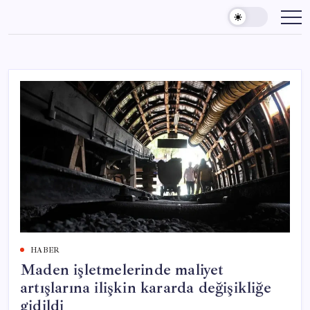
Skip
to
content
HABER
Maden işletmelerinde maliyet
artışlarına ilişkin kararda değişikliğe
gidildi