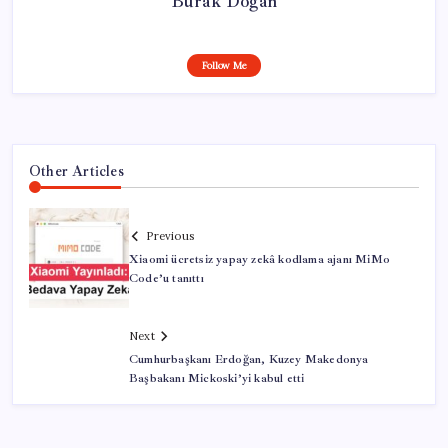
Burak Doğan
Follow Me
Other Articles
Previous
Xiaomi ücretsiz yapay zekâ kodlama ajanı MiMo
Code’u tanıttı
Next
Cumhurbaşkanı Erdoğan, Kuzey Makedonya
Başbakanı Mickoski’yi kabul etti