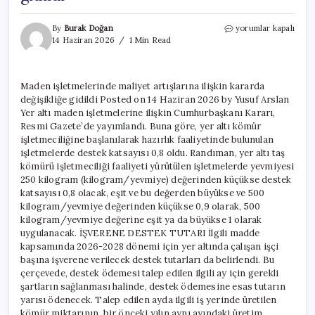
Maden
By
Burak Doğan
yorumlar kapalı
işletmelerinde
14 Haziran 2026
1 Min Read
maliyet
artışlarına
ilişkin
Maden işletmelerinde maliyet artışlarına ilişkin kararda
kararda
değişikliğe gidildi Posted on 14 Haziran 2026 by Yusuf Arslan
değişikliğe
gidildi
Yer altı maden işletmelerine ilişkin Cumhurbaşkanı Kararı,
için
Resmi Gazete’de yayımlandı. Buna göre, yer altı kömür
işletmeciliğine başlanılarak hazırlık faaliyetinde bulunulan
işletmelerde destek katsayısı 0,8 oldu. Randıman, yer altı taş
kömürü işletmeciliği faaliyeti yürütülen işletmelerde yevmiyesi
250 kilogram (kilogram/yevmiye) değerinden küçükse destek
katsayısı 0,8 olacak, eşit ve bu değerden büyükse ve 500
kilogram/yevmiye değerinden küçükse 0,9 olarak, 500
kilogram/yevmiye değerine eşit ya da büyükse 1 olarak
uygulanacak. İŞVERENE DESTEK TUTARI İlgili madde
kapsamında 2026-2028 dönemi için yer altında çalışan işçi
başına işverene verilecek destek tutarları da belirlendi. Bu
çerçevede, destek ödemesi talep edilen ilgili ay için gerekli
şartların sağlanması halinde, destek ödemesine esas tutarın
yarısı ödenecek. Talep edilen ayda ilgili iş yerinde üretilen
kömür miktarının, bir önceki yılın aynı ayındaki üretim