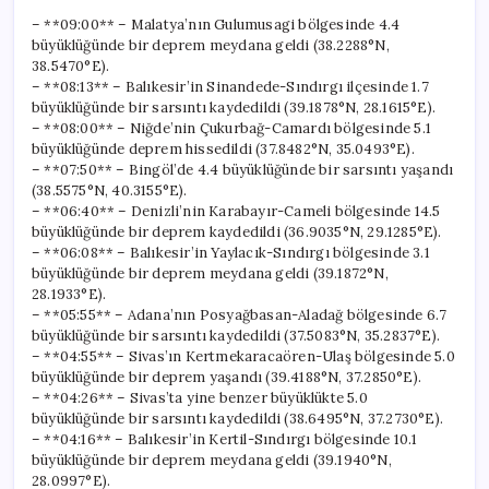
– **09:00** – Malatya’nın Gulumusagi bölgesinde 4.4
büyüklüğünde bir deprem meydana geldi (38.2288°N,
38.5470°E).
– **08:13** – Balıkesir’in Sinandede-Sındırgı ilçesinde 1.7
büyüklüğünde bir sarsıntı kaydedildi (39.1878°N, 28.1615°E).
– **08:00** – Niğde’nin Çukurbağ-Camardı bölgesinde 5.1
büyüklüğünde deprem hissedildi (37.8482°N, 35.0493°E).
– **07:50** – Bingöl’de 4.4 büyüklüğünde bir sarsıntı yaşandı
(38.5575°N, 40.3155°E).
– **06:40** – Denizli’nin Karabayır-Cameli bölgesinde 14.5
büyüklüğünde bir deprem kaydedildi (36.9035°N, 29.1285°E).
– **06:08** – Balıkesir’in Yaylacık-Sındırgı bölgesinde 3.1
büyüklüğünde bir deprem meydana geldi (39.1872°N,
28.1933°E).
– **05:55** – Adana’nın Posyağbasan-Aladağ bölgesinde 6.7
büyüklüğünde bir sarsıntı kaydedildi (37.5083°N, 35.2837°E).
– **04:55** – Sivas’ın Kertmekaracaören-Ulaş bölgesinde 5.0
büyüklüğünde bir deprem yaşandı (39.4188°N, 37.2850°E).
– **04:26** – Sivas’ta yine benzer büyüklükte 5.0
büyüklüğünde bir sarsıntı kaydedildi (38.6495°N, 37.2730°E).
– **04:16** – Balıkesir’in Kertil-Sındırgı bölgesinde 10.1
büyüklüğünde bir deprem meydana geldi (39.1940°N,
28.0997°E).