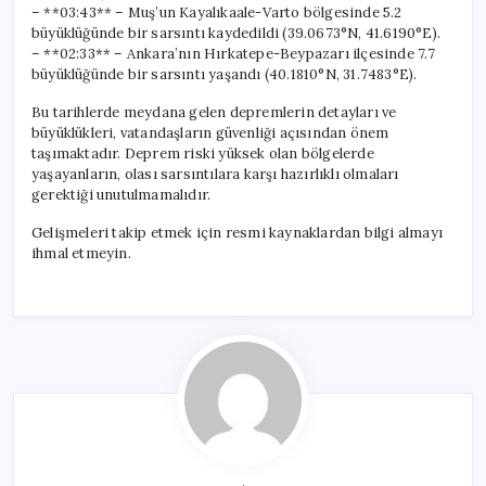
– **03:43** – Muş’un Kayalıkaale-Varto bölgesinde 5.2
büyüklüğünde bir sarsıntı kaydedildi (39.0673°N, 41.6190°E).
– **02:33** – Ankara’nın Hırkatepe-Beypazarı ilçesinde 7.7
büyüklüğünde bir sarsıntı yaşandı (40.1810°N, 31.7483°E).
Bu tarihlerde meydana gelen depremlerin detayları ve
büyüklükleri, vatandaşların güvenliği açısından önem
taşımaktadır. Deprem riski yüksek olan bölgelerde
yaşayanların, olası sarsıntılara karşı hazırlıklı olmaları
gerektiği unutulmamalıdır.
Gelişmeleri takip etmek için resmi kaynaklardan bilgi almayı
ihmal etmeyin.