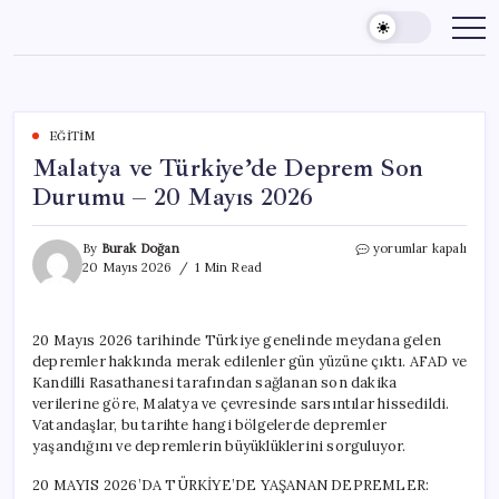
Skip
to
content
EĞITIM
Malatya ve Türkiye’de Deprem Son
Durumu – 20 Mayıs 2026
Malatya
By
Burak Doğan
yorumlar kapalı
ve
20 Mayıs 2026
1 Min Read
Türkiye’de
Deprem
Son
20 Mayıs 2026 tarihinde Türkiye genelinde meydana gelen
Durumu
depremler hakkında merak edilenler gün yüzüne çıktı. AFAD ve
–
20
Kandilli Rasathanesi tarafından sağlanan son dakika
Mayıs
verilerine göre, Malatya ve çevresinde sarsıntılar hissedildi.
2026
Vatandaşlar, bu tarihte hangi bölgelerde depremler
için
yaşandığını ve depremlerin büyüklüklerini sorguluyor.
20 MAYIS 2026’DA TÜRKİYE’DE YAŞANAN DEPREMLER: