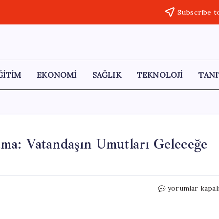
Subscribe t
ĞİTİM
EKONOMİ
SAĞLIK
TEKNOLOJİ
TANI
ma: Vatandaşın Umutları Geleceğe
Mehmet
yorumlar kapal
Şimşek’ten
Yeni
Açıklama: