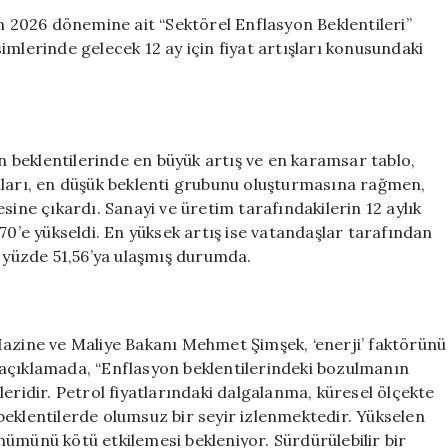
Vatandaşın
2026 dönemine ait “Sektörel Enflasyon Beklentileri”
Umutları
imlerinde gelecek 12 ay için fiyat artışları konusundaki
Geleceğe
Ertelendi
için
on beklentilerinde en büyük artış ve en karamsar tablo,
ıları, en düşük beklenti grubunu oluşturmasına rağmen,
sine çıkardı. Sanayi ve üretim tarafındakilerin 12 aylık
70’e yükseldi. En yüksek artış ise vatandaşlar tarafından
a yüzde 51,56’ya ulaşmış durumda.
Hazine ve Maliye Bakanı Mehmet Şimşek, ‘enerji’ faktörünü
 açıklamada, “Enflasyon beklentilerindeki bozulmanın
eridir. Petrol fiyatlarındaki dalgalanma, küresel ölçekte
beklentilerde olumsuz bir seyir izlenmektedir. Yükselen
ümünü kötü etkilemesi bekleniyor. Sürdürülebilir bir