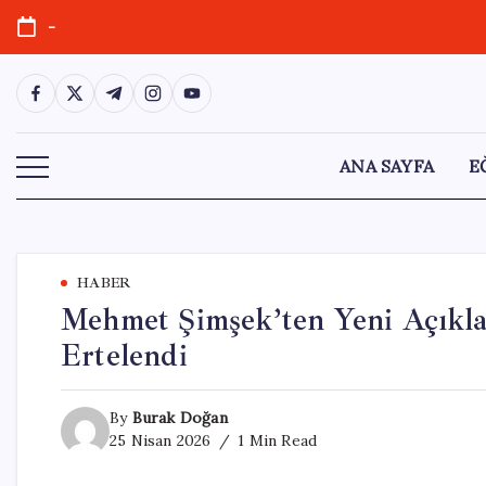
Skip
-
to
content
https://www.facebook.com/
https://twitter.com/
https://t.me/
https://www.instagram.com/
https://youtube.com/
ANA SAYFA
E
HABER
Mehmet Şimşek’ten Yeni Açıkla
Ertelendi
By
Burak Doğan
25 Nisan 2026
1 Min Read