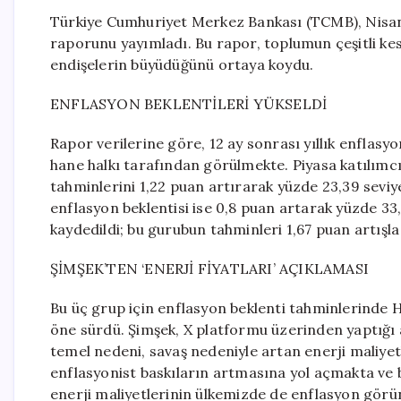
Türkiye Cumhuriyet Merkez Bankası (TCMB), Nisan 
raporunu yayımladı. Bu rapor, toplumun çeşitli kes
endişelerin büyüdüğünü ortaya koydu.
ENFLASYON BEKLENTİLERİ YÜKSELDİ
Rapor verilerine göre, 12 ay sonrası yıllık enflasy
hane halkı tarafından görülmekte. Piyasa katılımc
tahminlerini 1,22 puan artırarak yüzde 23,39 seviye
enflasyon beklentisi ise 0,8 puan artarak yüzde 33,
kaydedildi; bu gurubun tahminleri 1,67 puan artışl
ŞİMŞEK’TEN ‘ENERJİ FİYATLARI’ AÇIKLAMASI
Bu üç grup için enflasyon beklenti tahminlerinde 
öne sürdü. Şimşek, X platformu üzerinden yaptığı
temel nedeni, savaş nedeniyle artan enerji maliyetl
enflasyonist baskıların artmasına yol açmakta ve 
enerji maliyetlerinin ülkemizde de enflasyon görün