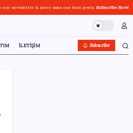
o our newsletter & never miss our best posts.
Subscribe Now!
TIM
İLETİŞİM
Subscribe
SON YAZILAR
ı
Sürekli maddi sorun yaşayan insanların
beyni daha çabuk yaşlanabiliyor: ‘Beyin de