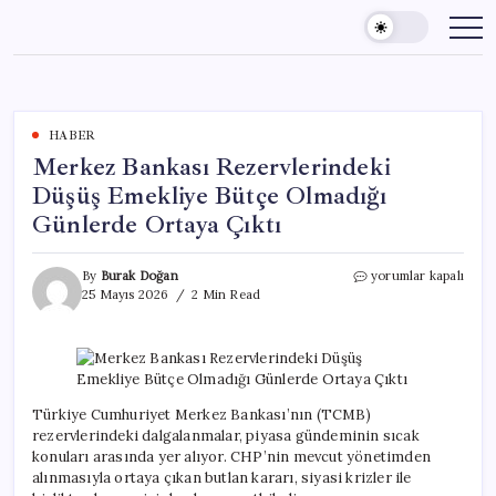
Skip
to
content
HABER
Merkez Bankası Rezervlerindeki
Düşüş Emekliye Bütçe Olmadığı
Günlerde Ortaya Çıktı
Merkez
By
Burak Doğan
yorumlar kapalı
Bankası
25 Mayıs 2026
2 Min Read
Rezervlerindeki
Düşüş
Emekliye
Bütçe
Olmadığı
Günlerde
Türkiye Cumhuriyet Merkez Bankası’nın (TCMB)
Ortaya
rezervlerindeki dalgalanmalar, piyasa gündeminin sıcak
Çıktı
konuları arasında yer alıyor. CHP’nin mevcut yönetimden
için
alınmasıyla ortaya çıkan butlan kararı, siyasi krizler ile