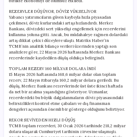
birlikte ekonomiyi de olumsuz etkiledi.
REZERVLER DÜŞÜYOR, DÖVİZ YÜKSELİYOR
Yabancı yatırımcıların güven kaybıyla hızla piyasadan
çekilmesi, döviz kurlarındaki artışı hızlandırdı. Merkez
Bankası, dövizdeki sert yükselişi engellemek için rezervlerini
kullanma yoluna gitti. Ancak, bu müdahaleye rağmen dolardaki
artış dikkat çekici düzeylere ulaştı. Matriks Haber’in
TCMB’nin analitik bilanço verileri üzerinden yaptığı son
analizlere göre, 22 Mayıs 2026 haftasında Merkez Bankası
rezervlerinde kaydedilen düşüş oldukça belirgindi.
TOPLAM REZERV 160 MİLYAR DOLARA İNDİ
15 Mayıs 2026 haftasında 168,6 milyar dolar olan toplam
rezerv, 22 Mayıs itibarıyla 160,2 milyar dolara geriledi. Bu
düşüş, Merkez Bankası rezervlerinde üst üste ikinci haftada
da net bir azalma yaşandığını gösteriyor. Uzmanlar,
rezervlerdeki bu büyük dalgalanmaların döviz piyasasındaki
belirsizlikleri kontrol etme çabaları ve dış finansman
dengeleri açısından önemli bir gösterge olduğunu belirtiyor.
REKOR SEVİYEDEN HIZLI DÜŞÜŞ
TCMB toplam rezervleri, 30 Ocak 2026 tarihinde 218,2 milyar
dolara ulaşarak Cumhuriyet tarihinin zirvesine ulaşmıştı.