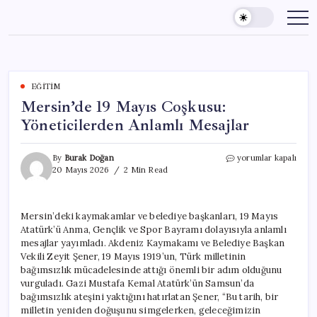
Skip
to
content
EĞITIM
Mersin’de 19 Mayıs Coşkusu:
Yöneticilerden Anlamlı Mesajlar
Mersin’de
By
Burak Doğan
yorumlar kapalı
19
20 Mayıs 2026
2 Min Read
Mayıs
Coşkusu:
Yöneticilerden
Mersin’deki kaymakamlar ve belediye başkanları, 19 Mayıs
Anlamlı
Atatürk’ü Anma, Gençlik ve Spor Bayramı dolayısıyla anlamlı
Mesajlar
için
mesajlar yayımladı. Akdeniz Kaymakamı ve Belediye Başkan
Vekili Zeyit Şener, 19 Mayıs 1919’un, Türk milletinin
bağımsızlık mücadelesinde attığı önemli bir adım olduğunu
vurguladı. Gazi Mustafa Kemal Atatürk’ün Samsun’da
bağımsızlık ateşini yaktığını hatırlatan Şener, “Bu tarih, bir
milletin yeniden doğuşunu simgelerken, geleceğimizin