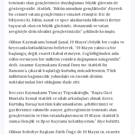
teminatı olan gençlerimize duyduğumuz büyük güvenin de
göstergesidir. Atatürk, ‘Bütün umudum gençliktedir’ diyerek
bu cennet vatanı gençlerimize emanet etmiştir. Biz de
biliyoruz ki, bilim, sanat ve spor alanlarında ülkemizi ileriye
taşıyacak olan en büyük gücümüz, donanımlı ve vatan
sevgisiyle dolu idealist gençlerimizdir.” şeklinde konuştu.
Gülnar Kaymakamı İsmail Şanal, 19 Mayıs’ı büyük bir coşku ve
heyecanla kutladıklarını belirterek, “19 Mayıs yalnızca bir
başlangıç değil; esareti kabul etmeyen, özgürlüğünden asla
ödün vermeyen bir milletin yeniden doğuşunun simgesidir.”
dedi. Anamur Kaymakamı Kemal Duru ise Atatürk’ün
Samsun’a çıkarak başlattığı kurtuluş mücadelesinin, Türk
milletinin bağımsızlık yolundaki en önemli dönüm
noktalarından biri olduğunu ifade etti.
Bozyazı Kaymakamı Tuncay Topsakaloğlu, “Başta Gazi
Mustafa Kemal Atatürk ve silah arkadaşları olmak üzere,
Kurtuluş Savaşı’nın tüm kahramanlarını, şehitlerimizi ve
gazilerimizi rahmetle anıyor, geleceğimizin teminatı olan
gençlerimizin ve tüm vatandaşlarımızın 19 Mayıs Atatürk’ü
Anma Gençlik ve Spor Bayramı’nı kutluyorum.” diye belirtti.
Gülnar Belediye Başkanı Fatih Önge de 19 Mayıs’ın, esarete