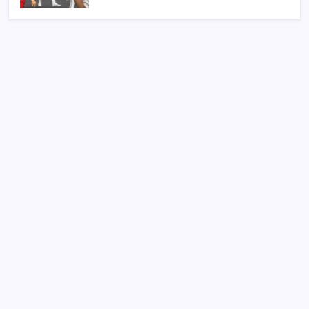
SON YAZILAR
Yargıtay’dan kritik karar: SGK emekliye faiz
ödeyecek!
Artık çalışan primi tazminata yansıyacak
Sürekli maddi sorun yaşayan insanların beyni daha
çabuk yaşlanabiliyor: ‘Beyin de yoruluyor’
Zihin Okuyan Yapay Zeka Firması: Beynini Okutana
50 Dolar