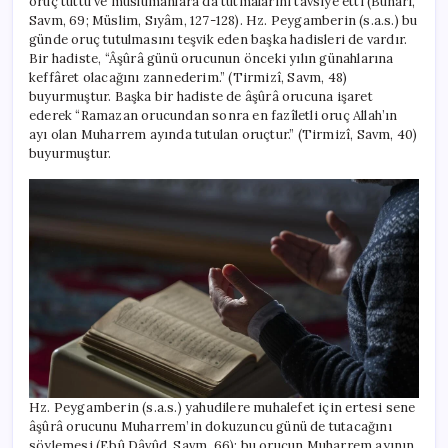
oruç tuttu ve müslümanlara da tutmalarını tavsiye etti (Buhârî,
Savm, 69; Müslim, Sıyâm, 127-128). Hz. Peygamberin (s.a.s.) bu
günde oruç tutulmasını teşvik eden başka hadisleri de vardır.
Bir hadiste, “Âşûrâ günü orucunun önceki yılın günahlarına
keffâret olacağını zannederim.” (Tirmizî, Savm, 48)
buyurmuştur. Başka bir hadiste de âşûrâ orucuna işaret
ederek “Ramazan orucundan sonra en fazîletli oruç Allah’ın
ayı olan Muharrem ayında tutulan oruçtur.” (Tirmizî, Savm, 40)
buyurmuştur.
Hz. Peygamberin (s.a.s.) yahudilere muhalefet için ertesi sene
âşûrâ orucunu Muharrem’in dokuzuncu günü de tutacağını
söylemesi (Ebû Dâvûd, Savm, 66); bu orucun Muharrem ayının