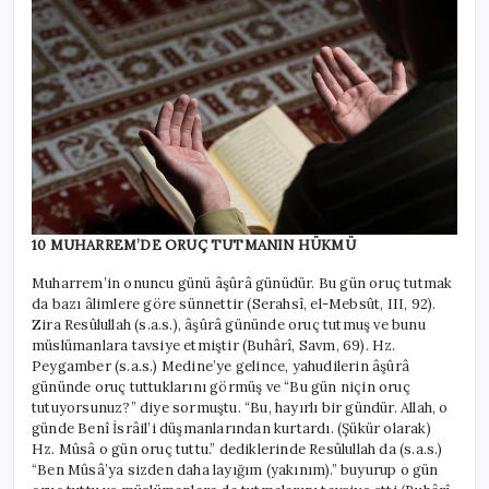
10 MUHARREM’DE ORUÇ TUTMANIN HÜKMÜ
Muharrem’in onuncu günü âşûrâ günüdür. Bu gün oruç tutmak
da bazı âlimlere göre sünnettir (Serahsî, el-Mebsût, III, 92).
Zira Resûlullah (s.a.s.), âşûrâ gününde oruç tutmuş ve bunu
müslümanlara tavsiye etmiştir (Buhârî, Savm, 69). Hz.
Peygamber (s.a.s.) Medine’ye gelince, yahudilerin âşûrâ
gününde oruç tuttuklarını görmüş ve “Bu gün niçin oruç
tutuyorsunuz?” diye sormuştu. “Bu, hayırlı bir gündür. Allah, o
günde Benî İsrâil’i düşmanlarından kurtardı. (Şükür olarak)
Hz. Mûsâ o gün oruç tuttu.” dediklerinde Resûlullah da (s.a.s.)
“Ben Mûsâ’ya sizden daha layığım (yakınım).” buyurup o gün