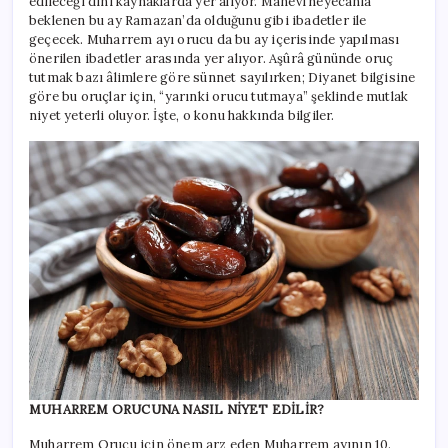
edileceği dini kaynaklarda yer alıyor. Manevi heyecanla
beklenen bu ay Ramazan’da olduğunu gibi ibadetler ile
geçecek. Muharrem ayı orucu da bu ay içerisinde yapılması
önerilen ibadetler arasında yer alıyor. Aşûrâ gününde oruç
tutmak bazı âlimlere göre sünnet sayılırken; Diyanet bilgisine
göre bu oruçlar için, “yarınki orucu tutmaya” şeklinde mutlak
niyet yeterli oluyor. İşte, o konu hakkında bilgiler.
MUHARREM ORUCUNA NASIL NİYET EDİLİR?
Muharrem Orucu için önem arz eden Muharrem ayının 10.