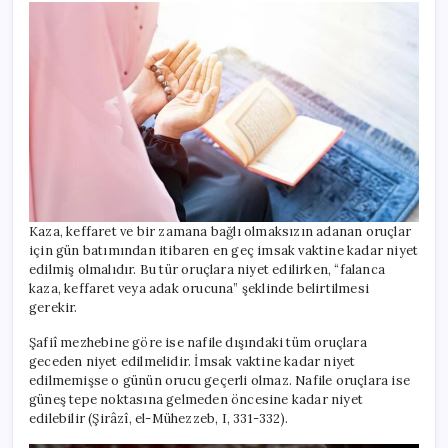
Kaza, keffaret ve bir zamana bağlı olmaksızın adanan oruçlar
için gün batımından itibaren en geç imsak vaktine kadar niyet
edilmiş olmalıdır. Bu tür oruçlara niyet edilirken, “falanca
kaza, keffaret veya adak orucuna” şeklinde belirtilmesi
gerekir.
Şafiî mezhebine göre ise nafile dışındaki tüm oruçlara
geceden niyet edilmelidir. İmsak vaktine kadar niyet
edilmemişse o günün orucu geçerli olmaz. Nafile oruçlara ise
güneş tepe noktasına gelmeden öncesine kadar niyet
edilebilir (Şirâzî, el-Mühezzeb, I, 331-332).