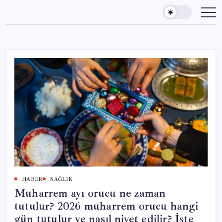
Skip
to
content
HABER
SAĞLIK
Muharrem ayı orucu ne zaman
tutulur? 2026 muharrem orucu hangi
gün tutulur ve nasıl niyet edilir? İşte