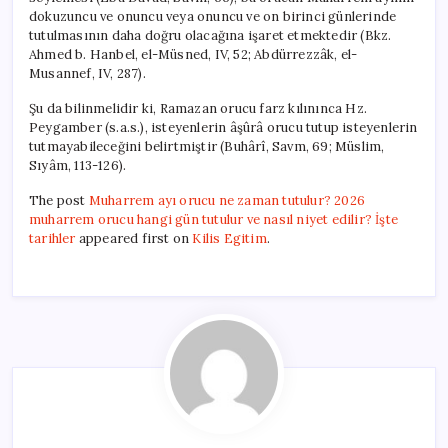
dokuzuncu ve onuncu veya onuncu ve on birinci günlerinde
tutulmasının daha doğru olacağına işaret etmektedir (Bkz.
Ahmed b. Hanbel, el-Müsned, IV, 52; Abdürrezzâk, el-
Musannef, IV, 287).
Şu da bilinmelidir ki, Ramazan orucu farz kılınınca Hz.
Peygamber (s.a.s.), isteyenlerin âşûrâ orucu tutup isteyenlerin
tutmayabileceğini belirtmiştir (Buhârî, Savm, 69; Müslim,
Sıyâm, 113-126).
The post
Muharrem ayı orucu ne zaman tutulur? 2026
muharrem orucu hangi gün tutulur ve nasıl niyet edilir? İşte
tarihler
appeared first on
Kilis Egitim
.