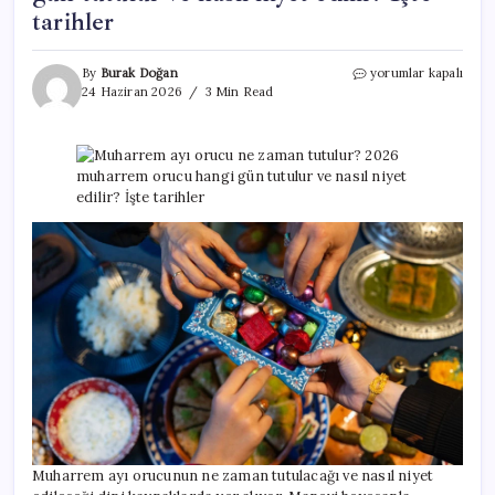
tarihler
Muharrem
By
Burak Doğan
yorumlar kapalı
ayı
24 Haziran 2026
3 Min Read
orucu
ne
zaman
tutulur?
2026
muharrem
orucu
hangi
gün
tutulur
ve
nasıl
niyet
edilir?
İşte
tarihler
için
Muharrem ayı orucunun ne zaman tutulacağı ve nasıl niyet