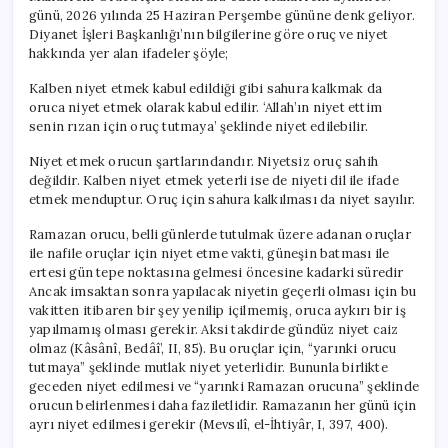
günü, 2026 yılında 25 Haziran Perşembe gününe denk geliyor.
Diyanet İşleri Başkanlığı’nın bilgilerine göre oruç ve niyet
hakkında yer alan ifadeler şöyle;
Kalben niyet etmek kabul edildiği gibi sahura kalkmak da
oruca niyet etmek olarak kabul edilir. ‘Allah’ın niyet ettim
senin rızan için oruç tutmaya’ şeklinde niyet edilebilir.
Niyet etmek orucun şartlarındandır. Niyetsiz oruç sahih
değildir. Kalben niyet etmek yeterli ise de niyeti dil ile ifade
etmek menduptur. Oruç için sahura kalkılması da niyet sayılır.
Ramazan orucu, belli günlerde tutulmak üzere adanan oruçlar
ile nafile oruçlar için niyet etme vakti, güneşin batması ile
ertesi gün tepe noktasına gelmesi öncesine kadarki süredir
Ancak imsaktan sonra yapılacak niyetin geçerli olması için bu
vakitten itibaren bir şey yenilip içilmemiş, oruca aykırı bir iş
yapılmamış olması gerekir. Aksi takdirde gündüz niyet caiz
olmaz (Kâsânî, Bedâî’, II, 85). Bu oruçlar için, “yarınki orucu
tutmaya” şeklinde mutlak niyet yeterlidir. Bununla birlikte
geceden niyet edilmesi ve “yarınki Ramazan orucuna” şeklinde
orucun belirlenmesi daha faziletlidir. Ramazanın her günü için
ayrı niyet edilmesi gerekir (Mevsılî, el-İhtiyâr, I, 397, 400).