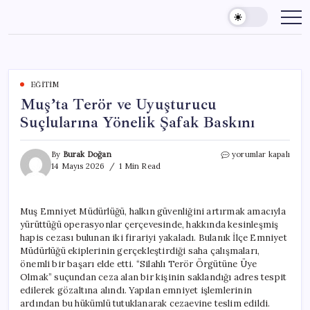
Skip
to
content
EĞITIM
Muş’ta Terör ve Uyuşturucu
Suçlularına Yönelik Şafak Baskını
Muş’ta
By
Burak Doğan
yorumlar kapalı
Terör
14 Mayıs 2026
1 Min Read
ve
Uyuşturucu
Suçlularına
Muş Emniyet Müdürlüğü, halkın güvenliğini artırmak amacıyla
Yönelik
yürüttüğü operasyonlar çerçevesinde, hakkında kesinleşmiş
Şafak
Baskını
hapis cezası bulunan iki firariyi yakaladı. Bulanık İlçe Emniyet
için
Müdürlüğü ekiplerinin gerçekleştirdiği saha çalışmaları,
önemli bir başarı elde etti. “Silahlı Terör Örgütüne Üye
Olmak” suçundan ceza alan bir kişinin saklandığı adres tespit
edilerek gözaltına alındı. Yapılan emniyet işlemlerinin
ardından bu hükümlü tutuklanarak cezaevine teslim edildi.