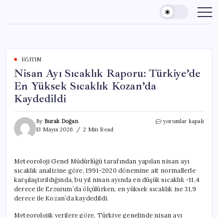
Skip
to
content
EĞITIM
Nisan Ayı Sıcaklık Raporu: Türkiye’de
En Yüksek Sıcaklık Kozan’da
Kaydedildi
Nisan
By
Burak Doğan
yorumlar kapalı
Ayı
13 Mayıs 2026
2 Min Read
Sıcaklık
Raporu:
Türkiye’de
Meteoroloji Genel Müdürlüğü tarafından yapılan nisan ayı
En
sıcaklık analizine göre, 1991-2020 dönemine ait normallerle
Yüksek
Sıcaklık
karşılaştırıldığında, bu yıl nisan ayında en düşük sıcaklık -11,4
Kozan’da
derece ile Erzurum’da ölçülürken, en yüksek sıcaklık ise 31,9
Kaydedildi
derece ile Kozan’da kaydedildi.
için
Meteorolojik verilere göre, Türkiye genelinde nisan ayı