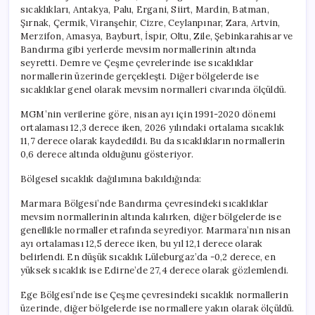
sıcaklıkları, Antakya, Palu, Ergani, Siirt, Mardin, Batman,
Şırnak, Çermik, Viranşehir, Cizre, Ceylanpınar, Zara, Artvin,
Merzifon, Amasya, Bayburt, İspir, Oltu, Zile, Şebinkarahisar ve
Bandırma gibi yerlerde mevsim normallerinin altında
seyretti. Demre ve Çeşme çevrelerinde ise sıcaklıklar
normallerin üzerinde gerçekleşti. Diğer bölgelerde ise
sıcaklıklar genel olarak mevsim normalleri civarında ölçüldü.
MGM’nin verilerine göre, nisan ayı için 1991-2020 dönemi
ortalaması 12,3 derece iken, 2026 yılındaki ortalama sıcaklık
11,7 derece olarak kaydedildi. Bu da sıcaklıkların normallerin
0,6 derece altında olduğunu gösteriyor.
Bölgesel sıcaklık dağılımına bakıldığında:
Marmara Bölgesi’nde Bandırma çevresindeki sıcaklıklar
mevsim normallerinin altında kalırken, diğer bölgelerde ise
genellikle normaller etrafında seyrediyor. Marmara’nın nisan
ayı ortalaması 12,5 derece iken, bu yıl 12,1 derece olarak
belirlendi. En düşük sıcaklık Lüleburgaz’da -0,2 derece, en
yüksek sıcaklık ise Edirne’de 27,4 derece olarak gözlemlendi.
Ege Bölgesi’nde ise Çeşme çevresindeki sıcaklık normallerin
üzerinde, diğer bölgelerde ise normallere yakın olarak ölçüldü.