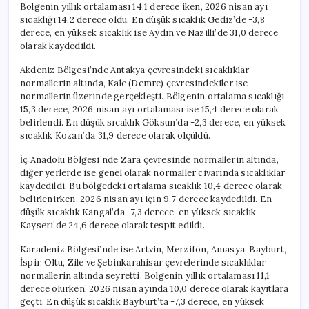
Bölgenin yıllık ortalaması 14,1 derece iken, 2026 nisan ayı
sıcaklığı 14,2 derece oldu. En düşük sıcaklık Gediz’de -3,8
derece, en yüksek sıcaklık ise Aydın ve Nazilli’de 31,0 derece
olarak kaydedildi.
Akdeniz Bölgesi’nde Antakya çevresindeki sıcaklıklar
normallerin altında, Kale (Demre) çevresindekiler ise
normallerin üzerinde gerçekleşti. Bölgenin ortalama sıcaklığı
15,3 derece, 2026 nisan ayı ortalaması ise 15,4 derece olarak
belirlendi. En düşük sıcaklık Göksun’da -2,3 derece, en yüksek
sıcaklık Kozan’da 31,9 derece olarak ölçüldü.
İç Anadolu Bölgesi’nde Zara çevresinde normallerin altında,
diğer yerlerde ise genel olarak normaller civarında sıcaklıklar
kaydedildi. Bu bölgedeki ortalama sıcaklık 10,4 derece olarak
belirlenirken, 2026 nisan ayı için 9,7 derece kaydedildi. En
düşük sıcaklık Kangal’da -7,3 derece, en yüksek sıcaklık
Kayseri’de 24,6 derece olarak tespit edildi.
Karadeniz Bölgesi’nde ise Artvin, Merzifon, Amasya, Bayburt,
İspir, Oltu, Zile ve Şebinkarahisar çevrelerinde sıcaklıklar
normallerin altında seyretti. Bölgenin yıllık ortalaması 11,1
derece olurken, 2026 nisan ayında 10,0 derece olarak kayıtlara
geçti. En düşük sıcaklık Bayburt’ta -7,3 derece, en yüksek