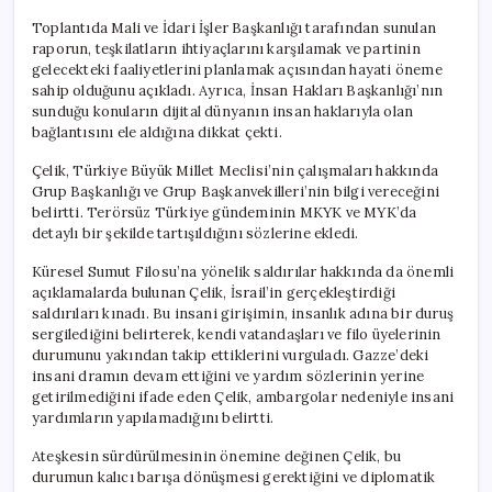
Toplantıda Mali ve İdari İşler Başkanlığı tarafından sunulan
raporun, teşkilatların ihtiyaçlarını karşılamak ve partinin
gelecekteki faaliyetlerini planlamak açısından hayati öneme
sahip olduğunu açıkladı. Ayrıca, İnsan Hakları Başkanlığı’nın
sunduğu konuların dijital dünyanın insan haklarıyla olan
bağlantısını ele aldığına dikkat çekti.
Çelik, Türkiye Büyük Millet Meclisi’nin çalışmaları hakkında
Grup Başkanlığı ve Grup Başkanvekilleri’nin bilgi vereceğini
belirtti. Terörsüz Türkiye gündeminin MKYK ve MYK’da
detaylı bir şekilde tartışıldığını sözlerine ekledi.
Küresel Sumut Filosu’na yönelik saldırılar hakkında da önemli
açıklamalarda bulunan Çelik, İsrail’in gerçekleştirdiği
saldırıları kınadı. Bu insani girişimin, insanlık adına bir duruş
sergilediğini belirterek, kendi vatandaşları ve filo üyelerinin
durumunu yakından takip ettiklerini vurguladı. Gazze’deki
insani dramın devam ettiğini ve yardım sözlerinin yerine
getirilmediğini ifade eden Çelik, ambargolar nedeniyle insani
yardımların yapılamadığını belirtti.
Ateşkesin sürdürülmesinin önemine değinen Çelik, bu
durumun kalıcı barışa dönüşmesi gerektiğini ve diplomatik