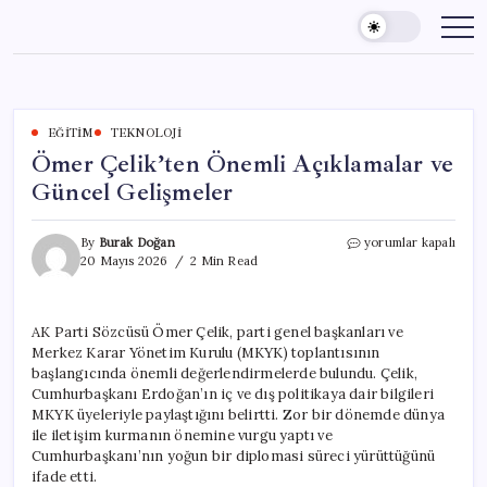
Skip
to
content
EĞITIM
TEKNOLOJI
Ömer Çelik’ten Önemli Açıklamalar ve
Güncel Gelişmeler
Ömer
By
Burak Doğan
yorumlar kapalı
Çelik’ten
20 Mayıs 2026
2 Min Read
Önemli
Açıklamalar
ve
AK Parti Sözcüsü Ömer Çelik, parti genel başkanları ve
Güncel
Merkez Karar Yönetim Kurulu (MKYK) toplantısının
Gelişmeler
için
başlangıcında önemli değerlendirmelerde bulundu. Çelik,
Cumhurbaşkanı Erdoğan’ın iç ve dış politikaya dair bilgileri
MKYK üyeleriyle paylaştığını belirtti. Zor bir dönemde dünya
ile iletişim kurmanın önemine vurgu yaptı ve
Cumhurbaşkanı’nın yoğun bir diplomasi süreci yürüttüğünü
ifade etti.