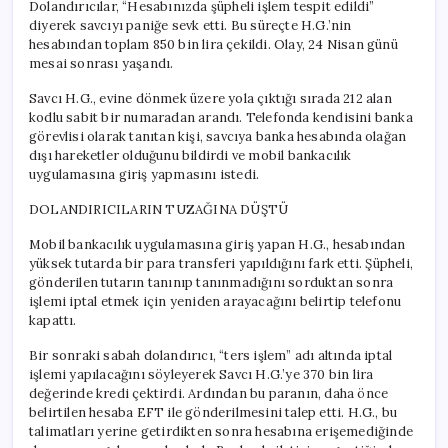
Dolandırıcılar, “Hesabınızda şüpheli işlem tespit edildi”
diyerek savcıyı paniğe sevk etti. Bu süreçte H.G.’nin
hesabından toplam 850 bin lira çekildi. Olay, 24 Nisan günü
mesai sonrası yaşandı.
Savcı H.G., evine dönmek üzere yola çıktığı sırada 212 alan
kodlu sabit bir numaradan arandı. Telefonda kendisini banka
görevlisi olarak tanıtan kişi, savcıya banka hesabında olağan
dışı hareketler olduğunu bildirdi ve mobil bankacılık
uygulamasına giriş yapmasını istedi.
DOLANDIRICILARIN TUZAĞINA DÜŞTÜ
Mobil bankacılık uygulamasına giriş yapan H.G., hesabından
yüksek tutarda bir para transferi yapıldığını fark etti. Şüpheli,
gönderilen tutarın tanınıp tanınmadığını sorduktan sonra
işlemi iptal etmek için yeniden arayacağını belirtip telefonu
kapattı.
Bir sonraki sabah dolandırıcı, “ters işlem” adı altında iptal
işlemi yapılacağını söyleyerek Savcı H.G.’ye 370 bin lira
değerinde kredi çektirdi. Ardından bu paranın, daha önce
belirtilen hesaba EFT ile gönderilmesini talep etti. H.G., bu
talimatları yerine getirdikten sonra hesabına erişemediğinde