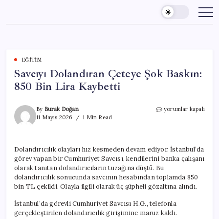
Skip
to
content
EĞITIM
Savcıyı Dolandıran Çeteye Şok Baskın:
850 Bin Lira Kaybetti
Savcıyı
By
Burak Doğan
yorumlar kapalı
Dolandıran
11 Mayıs 2026
1 Min Read
Çeteye
Şok
Baskın:
Dolandırıcılık olayları hız kesmeden devam ediyor. İstanbul’da
850
görev yapan bir Cumhuriyet Savcısı, kendilerini banka çalışanı
Bin
Lira
olarak tanıtan dolandırıcıların tuzağına düştü. Bu
Kaybetti
dolandırıcılık sonucunda savcının hesabından toplamda 850
için
bin TL çekildi. Olayla ilgili olarak üç şüpheli gözaltına alındı.
İstanbul’da görevli Cumhuriyet Savcısı H.G., telefonla
gerçekleştirilen dolandırıcılık girişimine maruz kaldı.