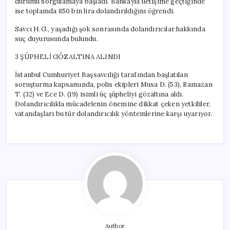
durumu sorgulamaya başladı. Bankayla iletişime geçtiğinde
ise toplamda 850 bin lira dolandırıldığını öğrendi.
Savcı H.G., yaşadığı şok sonrasında dolandırıcılar hakkında
suç duyurusunda bulundu.
3 ŞÜPHELİ GÖZALTINA ALINDI
İstanbul Cumhuriyet Başsavcılığı tarafından başlatılan
soruşturma kapsamında, polis ekipleri Musa D. (53), Ramazan
T. (32) ve Ece D. (19) isimli üç şüpheliyi gözaltına aldı.
Dolandırıcılıkla mücadelenin önemine dikkat çeken yetkililer,
vatandaşları bu tür dolandırıcılık yöntemlerine karşı uyarıyor.
Author