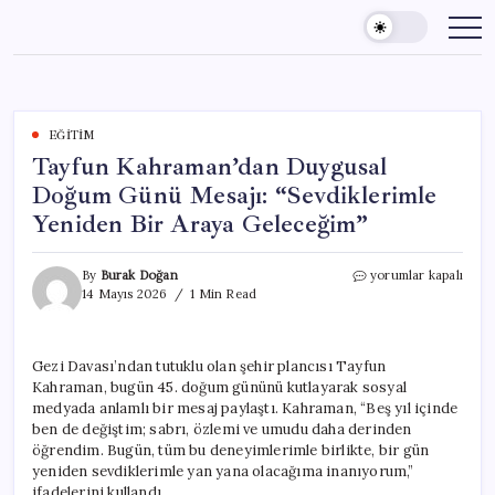
Skip
to
content
EĞITIM
Tayfun Kahraman’dan Duygusal
Doğum Günü Mesajı: “Sevdiklerimle
Yeniden Bir Araya Geleceğim”
Tayfun
By
Burak Doğan
yorumlar kapalı
Kahraman’dan
14 Mayıs 2026
1 Min Read
Duygusal
Doğum
Günü
Gezi Davası’ndan tutuklu olan şehir plancısı Tayfun
Mesajı:
Kahraman, bugün 45. doğum gününü kutlayarak sosyal
“Sevdiklerimle
Yeniden
medyada anlamlı bir mesaj paylaştı. Kahraman, “Beş yıl içinde
Bir
ben de değiştim; sabrı, özlemi ve umudu daha derinden
Araya
öğrendim. Bugün, tüm bu deneyimlerimle birlikte, bir gün
Geleceğim”
yeniden sevdiklerimle yan yana olacağıma inanıyorum,”
için
ifadelerini kullandı.