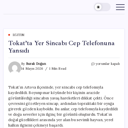
Skip
to
content
EĞITIM
Tokat’ta Yer Sincabı Cep Telefonuna
Yansıdı
Tokat’ta
By
Burak Doğan
yorumlar kapalı
Yer
14 Mayıs 2026
1 Min Read
Sincabı
Cep
Telefonuna
Tokat’ın Artova ilçesinde, yer sincabı cep telefonuyla
Yansıdı
kaydedildi. Boyunpınar köyünde bir kişinin arazide
için
görüntülediği sincabın yavaş hareketleri dikkat çekti. Önce
çevresini gözetleyen sincap, ardından topraktaki bir oyuğa
girerek gözden kayboldu. Bu anlar, cep telefonuyla kaydedildi
ve doğa severler için ilginç bir görüntü oluşturdu. Tokat’ın
doğal güzellikleri arasında yer alan bu sevimli hayvan, yerel
halkın ilgisini çekmeyi başardı.