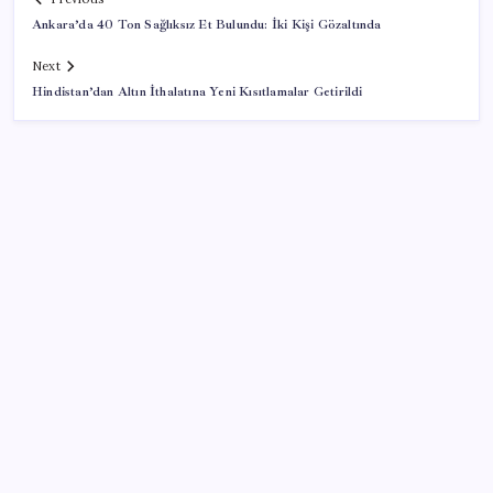
Ankara’da 40 Ton Sağlıksız Et Bulundu: İki Kişi Gözaltında
Next
Hindistan’dan Altın İthalatına Yeni Kısıtlamalar Getirildi
SON YAZILAR
Altın fiyatlarında yükseliş serisi sürüyor: Gram,
çeyrek ve Cumhuriyet altını bugün ne kadar oldu?
Güncel altın fiyatları 5 Ağustos 2026 Çarşamba…
Son dakika… Devlet Bahçeli ‘çerçeve yasa’yı imzaladı