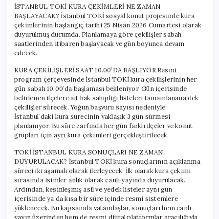
İSTANBUL TOKİ KURA ÇEKİMLERİ NE ZAMAN
BAŞLAYACAK? İstanbul TOKİ sosyal konut projesinde kura
çekimlerinin başlangıç tarihi 25 Nisan 2026 Cumartesi olarak
duyurulmuş durumda. Planlamaya göre çekilişler sabah
saatlerinden itibaren başlayacak ve gün boyunca devam
edecek.
KURA ÇEKİLİŞLERİ SAAT 10.00’DA BAŞLIYOR Resmi
program çerçevesinde İstanbul TOKİ kura çekilişlerinin her
gün sabah 10.00’da başlaması bekleniyor. Gün içerisinde
belirlenen ilçelere ait hak sahipliği listeleri tamamlanana dek
çekilişler sürecek. Yoğun başvuru sayısı nedeniyle
İstanbul’daki kura sürecinin yaklaşık 3 gün sürmesi
planlanıyor. Bu süre zarfında her gün farklı ilçeler ve konut
grupları için ayrı kura çekimleri gerçekleştirilecek.
TOKİ İSTANBUL KURA SONUÇLARI NE ZAMAN
DUYURULACAK? İstanbul TOKİ kura sonuçlarının açıklanma
süreci iki aşamalı olarak ilerleyecek. İlk olarak kura çekimi
sırasında isimler anlık olarak canlı yayında duyurulacak.
Ardından, kesinleşmiş asil ve yedek listeler aynı gün
içerisinde ya da kısa bir süre içinde resmi sistemlere
yüklenecek. Bu kapsamda vatandaşlar, sonuçları hem canlı
yayın üzerinden hem de resmi dijital platformlar aracılığıyla