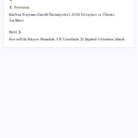
Previous
Kurban Bayramı Emekli İkramiyeleri: 2026 Detayları ve Ödeme
Tarihleri
Next
Kocaeli’de Rüşvet Skandalı: 5 İl Genelinde 21 Şüpheli Gözaltına Alındı
SON YAZILAR
Bakan Yumaklı Güvenli Elektronik Küpe İzleme
Sistemi’ni tanıttı! “Her hayvanın dijital bir kimliği
olacak”