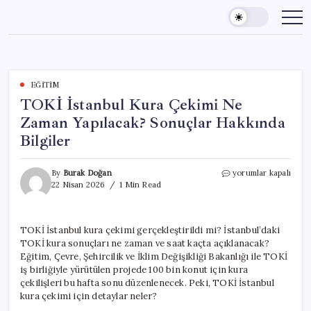
Skip
to
content
EĞITIM
TOKİ İstanbul Kura Çekimi Ne
Zaman Yapılacak? Sonuçlar Hakkında
Bilgiler
TOKİ
By
Burak Doğan
yorumlar kapalı
İstanbul
22 Nisan 2026
1 Min Read
Kura
Çekimi
Ne
TOKİ İstanbul kura çekimi gerçekleştirildi mi? İstanbul’daki
Zaman
TOKİ kura sonuçları ne zaman ve saat kaçta açıklanacak?
Yapılacak?
Sonuçlar
Eğitim, Çevre, Şehircilik ve İklim Değişikliği Bakanlığı ile TOKİ
Hakkında
iş birliğiyle yürütülen projede 100 bin konut için kura
Bilgiler
çekilişleri bu hafta sonu düzenlenecek. Peki, TOKİ İstanbul
için
kura çekimi için detaylar neler?