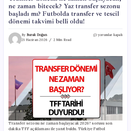
ne zaman bitecek? Yaz transfer sezonu
başladı mı? Futbolda transfer ve tescil
dönemi takvimi belli oldu!
TRANSFER
By
Burak Doğan
yorumlar kapalı
SEZONU
21 Haziran 2026
2 Min Read
BAŞLAMA
TARİHİ
2026
TFF
DUYURUSU
|
Transfer
dönemi
ne
zaman
başlayacak,
ne
zaman
bitecek?
Yaz
transfer
Transfer sezonu ne zaman başlayacak 2026? sorusu son
sezonu
dakika TFF açıklaması ile yanıt buldu. Türkiye Futbol
başladı