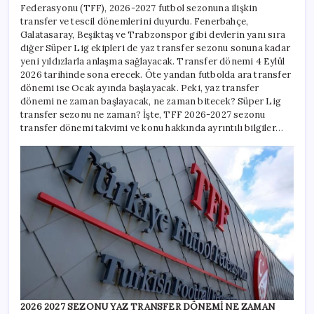
mı?
Federasyonu (TFF), 2026-2027 futbol sezonuna ilişkin
Futbolda
transfer ve tescil dönemlerini duyurdu. Fenerbahçe,
transfer
Galatasaray, Beşiktaş ve Trabzonspor gibi devlerin yanı sıra
ve
diğer Süper Lig ekipleri de yaz transfer sezonu sonuna kadar
tescil
yeni yıldızlarla anlaşma sağlayacak. Transfer dönemi 4 Eylül
dönemi
2026 tarihinde sona erecek. Öte yandan futbolda ara transfer
takvimi
dönemi ise Ocak ayında başlayacak. Peki, yaz transfer
belli
dönemi ne zaman başlayacak, ne zaman bitecek? Süper Lig
oldu!
transfer sezonu ne zaman? İşte, TFF 2026-2027 sezonu
için
transfer dönemi takvimi ve konu hakkında ayrıntılı bilgiler…
2026 2027 SEZONU YAZ TRANSFER DÖNEMİ NE ZAMAN