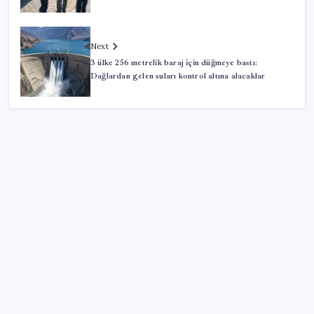
Next
3 ülke 256 metrelik baraj için düğmeye bastı:
Dağlardan gelen suları kontrol altına alacaklar
SON YAZILAR
Altın fiyatlarında yükseliş serisi sürüyor: Gram,
çeyrek ve Cumhuriyet altını bugün ne kadar oldu?
Güncel altın fiyatları 5 Ağustos 2026 Çarşamba…