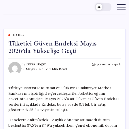
Skip
to
content
HABER
Tüketici Güven Endeksi Mayıs
2026’da Yükselişe Geçti
Tüketici
By
Burak Doğan
yorumlar kapalı
Güven
18 Mayıs 2026
1 Min Read
Endeksi
Mayıs
2026’da
Türkiye İstatistik Kurumu ve Türkiye Cumhuriyet Merkez
Yükselişe
Bankası’nın işbirliğiyle gerçekleştirilen tüketici eğilim
Geçti
için
anketinin sonuçları, Mayıs 2026’a ait Tüketici Güven Endeksi
verilerini açıkladı. Endeks, bu ay yüzde 0,3’lük bir artış
göstererek 85,8 seviyesine ulaştı.
Hanelerin önümüzdeki 12 aylık döneme ait maddi durum
beklentisi 87,5’ten 87,9’a yükselirken, genel ekonomik durum