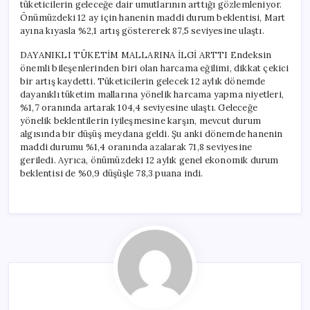
tüketicilerin geleceğe dair umutlarının arttığı gözlemleniyor.
Önümüzdeki 12 ay için hanenin maddi durum beklentisi, Mart
ayına kıyasla %2,1 artış göstererek 87,5 seviyesine ulaştı.
DAYANIKLI TÜKETİM MALLARINA İLGİ ARTTI Endeksin
önemli bileşenlerinden biri olan harcama eğilimi, dikkat çekici
bir artış kaydetti. Tüketicilerin gelecek 12 aylık dönemde
dayanıklı tüketim mallarına yönelik harcama yapma niyetleri,
%1,7 oranında artarak 104,4 seviyesine ulaştı. Geleceğe
yönelik beklentilerin iyileşmesine karşın, mevcut durum
algısında bir düşüş meydana geldi. Şu anki dönemde hanenin
maddi durumu %1,4 oranında azalarak 71,8 seviyesine
geriledi. Ayrıca, önümüzdeki 12 aylık genel ekonomik durum
beklentisi de %0,9 düşüşle 78,3 puana indi.