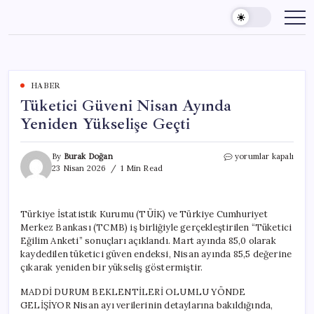
Skip
to
content
HABER
Tüketici Güveni Nisan Ayında
Yeniden Yükselişe Geçti
Tüketici
By
Burak Doğan
yorumlar kapalı
Güveni
23 Nisan 2026
1 Min Read
Nisan
Ayında
Yeniden
Türkiye İstatistik Kurumu (TÜİK) ve Türkiye Cumhuriyet
Yükselişe
Merkez Bankası (TCMB) iş birliğiyle gerçekleştirilen “Tüketici
Geçti
için
Eğilim Anketi” sonuçları açıklandı. Mart ayında 85,0 olarak
kaydedilen tüketici güven endeksi, Nisan ayında 85,5 değerine
çıkarak yeniden bir yükseliş göstermiştir.
MADDİ DURUM BEKLENTİLERİ OLUMLU YÖNDE
GELİŞİYOR Nisan ayı verilerinin detaylarına bakıldığında,