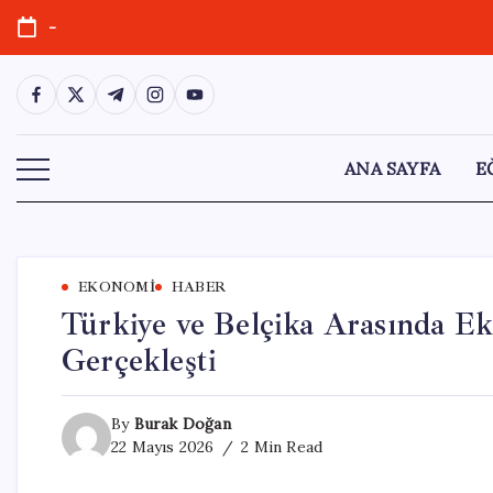
Skip
-
to
content
https://www.facebook.com/
https://twitter.com/
https://t.me/
https://www.instagram.com/
https://youtube.com/
ANA SAYFA
E
EKONOMI
HABER
Türkiye ve Belçika Arasında Eko
Gerçekleşti
By
Burak Doğan
22 Mayıs 2026
2 Min Read