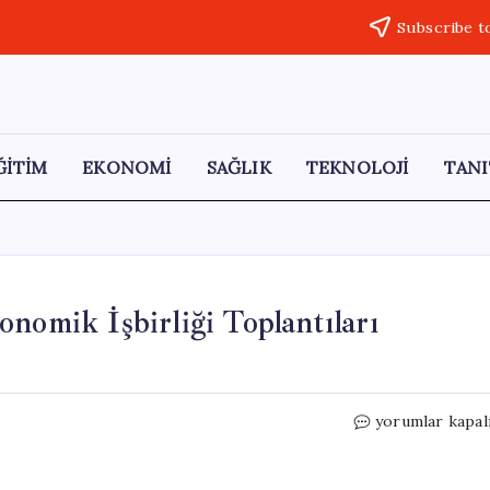
Subscribe t
ĞİTİM
EKONOMİ
SAĞLIK
TEKNOLOJİ
TANI
nomik İşbirliği Toplantıları
Türkiye
yorumlar kapal
ve
Belçika
Arasında