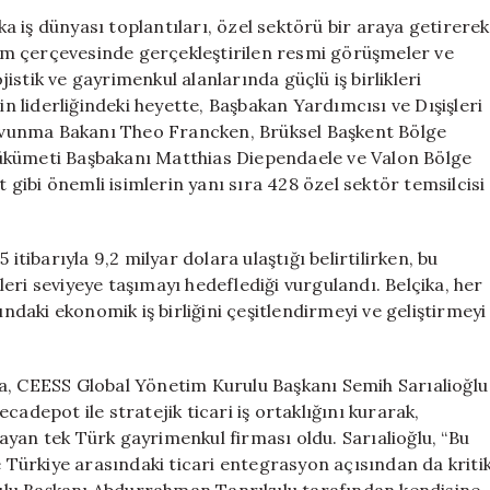
Ekonomik
 iş dünyası toplantıları, özel sektörü bir araya getirerek
İşbirliği
gram çerçevesinde gerçekleştirilen resmi görüşmeler ve
Toplantıları
ojistik ve gayrimenkul alanlarında güçlü iş birlikleri
Gerçekleşti
in liderliğindeki heyette, Başbakan Yardımcısı ve Dışişleri
için
vunma Bakanı Theo Francken, Brüksel Başkent Bölge
ükümeti Başbakanı Matthias Diependaele ve Valon Bölge
ibi önemli isimlerin yanı sıra 428 özel sektör temsilcisi
itibarıyla 9,2 milyar dolara ulaştığı belirtilirken, bu
ileri seviyeye taşımayı hedeflediği vurgulandı. Belçika, her
ındaki ekonomik iş birliğini çeşitlendirmeyi ve geliştirmeyi
a, CEESS Global Yönetim Kurulu Başkanı Semih Sarıalioğlu
adepot ile stratejik ticari iş ortaklığını kurarak,
yan tek Türk gayrimenkul firması oldu. Sarıalioğlu, “Bu
e Türkiye arasındaki ticari entegrasyon açısından da kriti