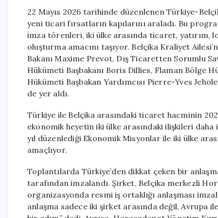
22 Mayıs 2026 tarihinde düzenlenen Türkiye-Belçika
yeni ticari fırsatların kapılarını araladı. Bu pro
imza törenleri, iki ülke arasında ticaret, yatırım, l
oluşturma amacını taşıyor. Belçika Kraliyet Ailesi’n
Bakanı Maxime Prevot, Dış Ticaretten Sorumlu Sa
Hükümeti Başbakanı Boris Dillies, Flaman Bölge H
Hükümeti Başbakan Yardımcısı Pierre-Yves Jeholet g
de yer aldı.
Türkiye ile Belçika arasındaki ticaret hacminin 2025 
ekonomik heyetin iki ülke arasındaki ilişkileri daha 
yıl düzenlediği Ekonomik Misyonlar ile iki ülke aras
amaçlıyor.
Toplantılarda Türkiye’den dikkat çeken bir anlaşm
tarafından imzalandı. Şirket, Belçika merkezli Horec
organizasyonda resmi iş ortaklığı anlaşması imzala
anlaşma sadece iki şirket arasında değil, Avrupa il