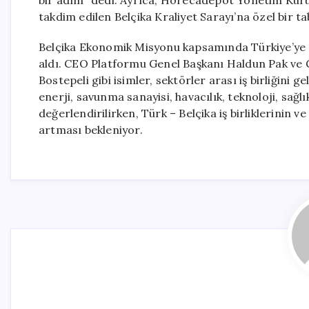
bir adım” dedi. Ayrıca, Horecadepot Yönetim Kur
takdim edilen Belçika Kraliyet Sarayı’na özel bir ta
Belçika Ekonomik Misyonu kapsamında Türkiye’ye g
aldı. CEO Platformu Genel Başkanı Haldun Pak ve
Bostepeli gibi isimler, sektörler arası iş birliğin
enerji, savunma sanayisi, havacılık, teknoloji, sağlık
değerlendirilirken, Türk – Belçika iş birliklerinin
artması bekleniyor.