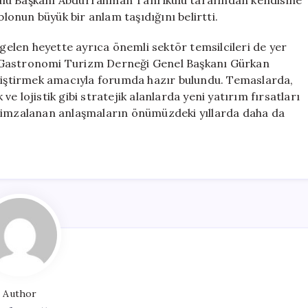
ulu Başkanı Abdurrahman Tanrıkulu tarafından kendisine
blonun büyük bir anlam taşıdığını belirtti.
elen heyette ayrıca önemli sektör temsilcileri de yer
 Gastronomi Turizm Derneği Genel Başkanı Gürkan
i geliştirmek amacıyla forumda hazır bulundu. Temaslarda,
 ve lojistik gibi stratejik alanlarda yeni yatırım fırsatları
 ve imzalanan anlaşmaların önümüzdeki yıllarda daha da
Author