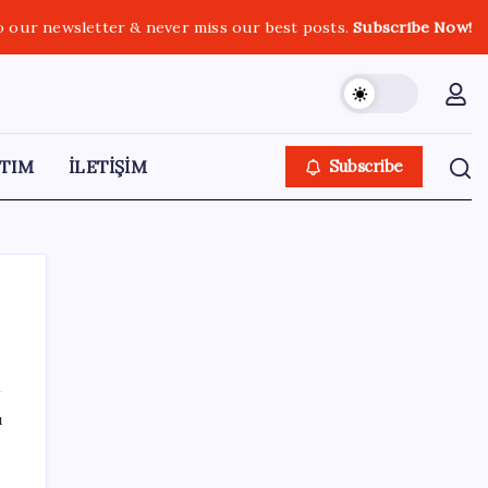
o our newsletter & never miss our best posts.
Subscribe Now!
TIM
İLETİŞİM
Subscribe
SON YAZILAR
ı
Altın fiyatlarında yükseliş serisi sürüyor:
Gram, çeyrek ve Cumhuriyet altını bugün